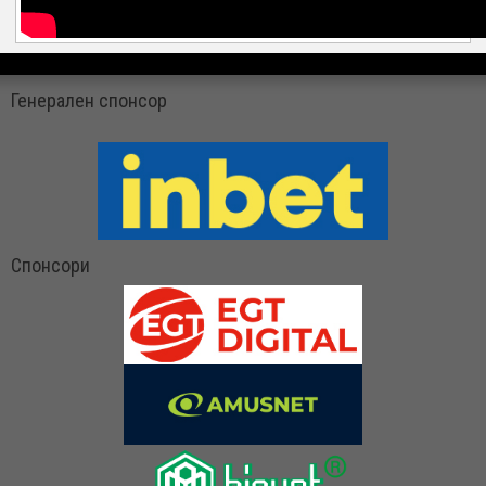
Генерален спонсор
Спонсори