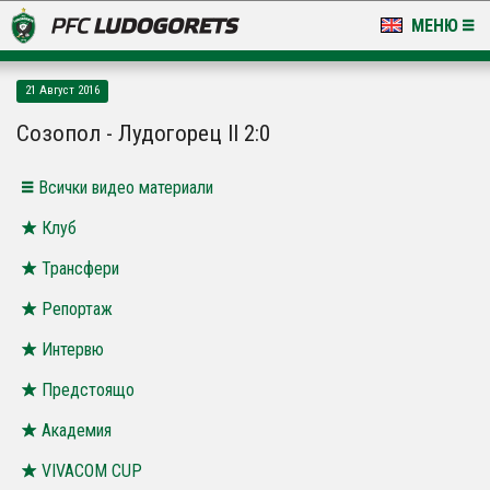
МЕНЮ
НОВИНИ & ГАЛЕРИИ
21 Август 2016
LUDOGORETS TV
Созопол - Лудогорец II 2:0
НА ТЕРЕНА
Всички видео материали
СТАДИОН & БАЗИ
Клуб
Трансфери
КЛУБ
Репортаж
ЗА ФЕНОВЕ
Интервю
Предстоящо
Академия
VIVACOM CUP