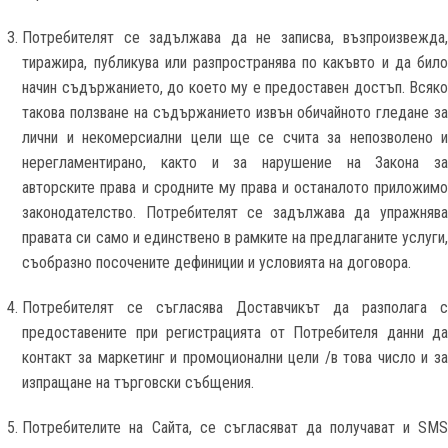
Потребителят се задължава да не записва, възпроизвежда,
тиражира, публикува или разпространява по какъвто и да било
начин съдържанието, до което му е предоставен достъп. Всяко
такова ползване на съдържанието извън обичайното гледане за
лични и некомерсиални цели ще се счита за непозволено и
нерегламентирано, както и за нарушение на Закона за
авторските права и сродните му права и останалото приложимо
законодателство. Потребителят се задължава да упражнява
правата си само и единствено в рамките на предлаганите услуги,
съобразно посочените дефиниции и условията на договора.
Потребителят се съгласява Доставчикът да разполага с
предоставените при регистрацията от Потребителя данни да
контакт за маркетинг и промоционални цели /в това число и за
изпращане на търговски събщения.
Потребителите на Сайта, се съгласяват да получават и SMS