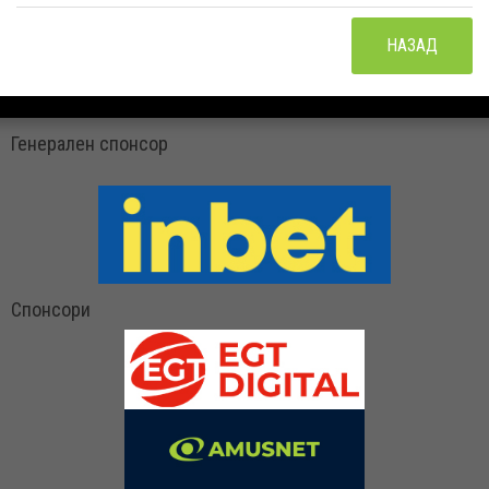
НАЗАД
Генерален спонсор
Спонсори