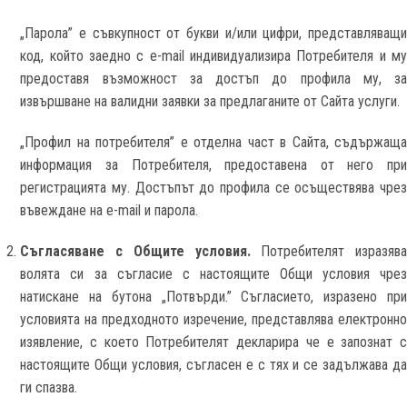
„Парола” е съвкупност от букви и/или цифри, представляващи
код, който заедно с e-mail индивидуализира Потребителя и му
предоставя възможност за достъп до профила му, за
извършване на валидни заявки за предлаганите от Сайта услуги.
„Профил на потребителя” е отделна част в Сайта, съдържаща
информация за Потребителя, предоставена от него при
регистрацията му. Достъпът до профила се осъществява чрез
въвеждане на e-mail и парола.
Съгласяване с Общите условия.
Потребителят изразяв
волята си за съгласие с настоящите Общи условия чрез
натискане на бутона „Потвърди.” Съгласието, изразено при
условията на предходното изречение, представлява електронно
изявление, с което Потребителят декларира че е запознат с
настоящите Общи условия, съгласен е с тях и се задължава да
ги спазва.