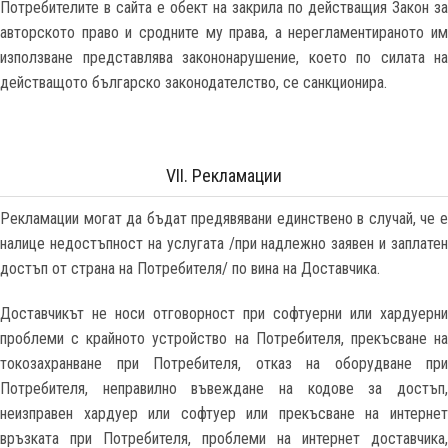
Потребителите в сайта е обект на закрила по действащия Закон за
авторското право и сродните му права, а нерегламентираното им
използване представлява закононарушение, което по силата на
действащото българско законодателство, се санкционира.
VII. Рекламации
Рекламации могат да бъдат предявявани единствено в случай, че е
налице недостъпност на услугата /при надлежно заявен и заплатен
достъп от страна на Потребителя/ по вина на Доставчика.
Доставчикът не носи отговорност при софтуерни или хардуерни
проблеми с крайното устройство на Потребителя, прекъсване на
токозахранване при Потребителя, отказ на оборудване при
Потребителя, неправилно въвеждане на кодове за достъп,
неизправен хардуер или софтуер или прекъсване на интернет
връзката при Потребителя, проблеми на интернет доставчика,