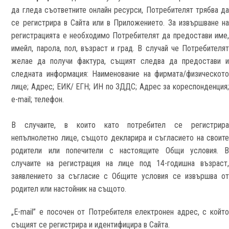
да гледа съответните онлайн ресурси, Потребителят трябва да
се регистрира в Сайта или в Приложението. За извършване на
регистрацията е необходимо Потребителят да предостави име,
имейл, парола, пол, възраст и град. В случай че Потребителят
желае да получи фактура, същият следва да предостави и
следната информация: Наименование на фирмата/физическото
лице; Адрес; ЕИК/ ЕГН; ИН по ЗДДС; Адрес за кореспонденция;
e-mail; телефон.
В случаите, в които като потребител се регистрира
непълнолетно лице, същото декларира и съгласието на своите
родители или попечители с настоящите Общи условия. В
случаите на регистрация на лице под 14-годишна възраст,
заявлението за съгласие с Общите условия се извършва от
родител или настойник на същото.
„E-mail” е посочен от Потребителя електронен адрес, с който
същият се регистрира и идентифицира в Сайта.