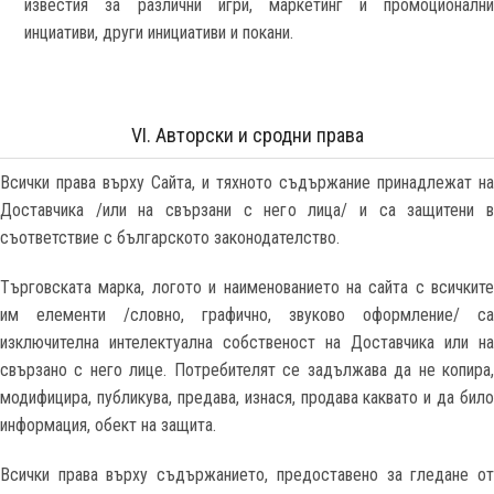
известия за различни игри, маркетинг и промоционални
инциативи, други инициативи и покани.
VI. Авторски и сродни права
Всички права върху Сайта, и тяхното съдържание принадлежат на
Доставчика /или на свързани с него лица/ и са защитени в
съответствие с българското законодателство.
Търговската марка, логото и наименованието на сайта с всичките
им елементи /словно, графично, звуково оформление/ са
изключителна интелектуална собственост на Доставчика или на
свързано с него лице. Потребителят се задължава да не копира,
модифицира, публикува, предава, изнася, продава каквато и да било
информация, обект на защита.
Всички права върху съдържанието, предоставено за гледане от