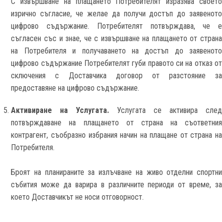
С извършване на плащането Потребителят изразява своето
изрично съгласие, че желае да получи достъп до заявеното
цифрово съдържание. Потребителят потвърждава, че е
съгласен със и знае, че с извършване на плащането от страна
на Потребителя и получаването на достъп до заявеното
цифрово съдържание Потребителят губи правото си на отказ от
сключения с Доставчика договор от разстояние за
предоставяне на цифрово съдържание.
Активиране на Услугата.
Услугата се активира сле
потвърждаване на плащането от страна на съответния
контрагент, съобразно избрания начин на плащане от страна на
Потребителя.
Броят на планираните за излъчване на живо отделни спортни
събития може да варира в различните периоди от време, за
което Доставчикът не носи отговорност.