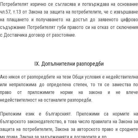
Потребителят изрично се съгласява и потвърждава на основание
чл.57, т.13 от Закона за защита на потребителите, че с извършване
на плащането и получаването на достъп до заявеното цифрово
съдържание Потребителят губи правото си на отказ от сключения
с Доставчика договор от разстояние.
IX. Допълнителни разпоредби
Ако някоя от разпоредбите на тези Общи условия е недействителна
или неприложима до определена степен, то тя се замества по
право от приложимите норми на закона и не влече
недействителност на останалите разпоредби.
Приложим език е българският. Приложими са нормите на
българското законодателство, в това число правилата на Закона за
защита на потребителите, Закона за авторското право и сродните
му права, Закона за задълженията и договорите и др.