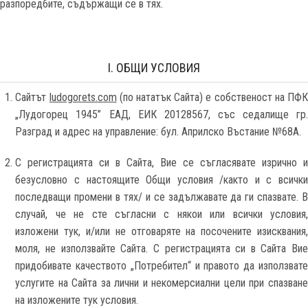
разпоредбите, съдържащи се в тях.
I. ОБЩИ УСЛОВИЯ
Сайтът
ludogorets.com
(по нататък Сайта) e собственост на ПФ
„Лудогорец 1945” ЕАД, ЕИК 20128567, със седалище гр.
Разград и адрес на управление: бул. Априлско Въстание №68А.
С регистрацията си в Сайта, Вие се съгласявате изрично и
безусловно с настоящите Общи условия /както и с всички
последващи промени в тях/ и се задължавате да ги спазвате. В
случай, че не сте съгласни с някои или всички условия,
изложени тук, и/или не отговаряте на посочените изисквания,
моля, не използвайте Сайта. С регистрацията си в Сайта Вие
придобивате качеството „Потребител“ и правото да използвате
услугите на Сайта за лични и некомерсиални цели при спазване
на изложените тук условия.