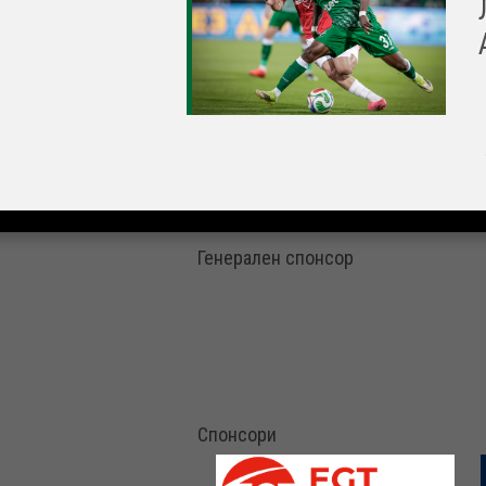
Генерален спонсор
Спонсори