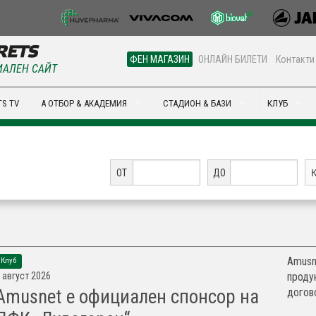
ФЕН МАГАЗИН
ОНЛАЙН БИЛЕТИ
Контакти
АЛЕН САЙТ
S TV
А ОТБОР & АКАДЕМИЯ
СТАДИОН & БАЗИ
КЛУБ
ОТ
ДО
Amusn
Клуб
 август 2026
проду
догов
Amusnet е официален спонсор на