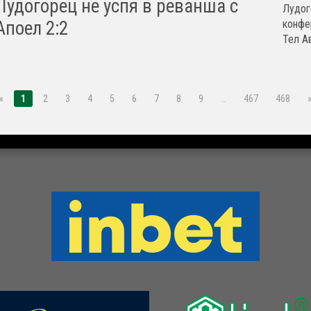
Лудогорец не успя в реванша с
Лудог
конфе
Апоел 2:2
Тел Ав
«
1
2
3
4
5
6
7
8
9
…
467
468