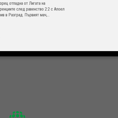
орец отпадна от Лигата на
ренциите след равенство 2:2 с Апоел
ив в Разград. Първият мач,...
»