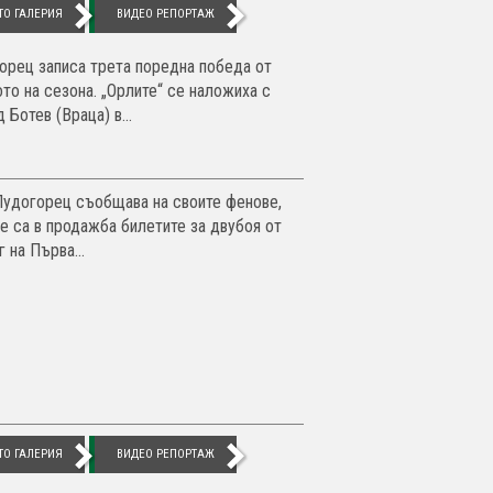
ТО ГАЛЕРИЯ
ВИДЕО РЕПОРТАЖ
орец записа трета поредна победа от
ото на сезона. „Орлите“ се наложиха с
д Ботев (Враца) в...
удогорец съобщава на своите фенове,
че са в продажба билетите за двубоя от
ъг на Първа...
ТО ГАЛЕРИЯ
ВИДЕО РЕПОРТАЖ