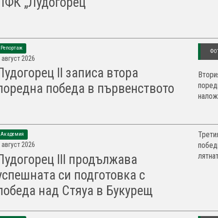
ПФК „Лудогорец“
Репортаж
ФО
 август 2026
Лудогорец II записа втора
Втори
поред
поредна победа в първенството
наложи
Трети
Академия
 август 2026
побед
лятнат
Лудогорец III продължава
успешната си подготовка с
победа над Стяуа в Букурещ