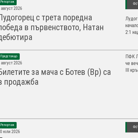
Репортаж
ФО
 август 2026
Лудогорец с трета поредна
Лудог
начал
победа в първенството, Натан
2:1 на
дебютира
ПФК Л
Предстоящо
 август 2026
че ве
III кр
Билетите за мача с Ботев (Вр) са
в продажба
Репортаж
ФО
0 юли 2026