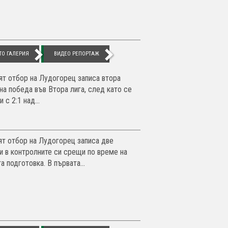
ТО ГАЛЕРИЯ
ВИДЕО РЕПОРТАЖ
ят отбор на Лудогорец записа втора
на победа във Втора лига, след като се
 с 2:1 над...
ят отбор на Лудогорец записа две
и в контролните си срещи по време на
а подготовка. В първата...