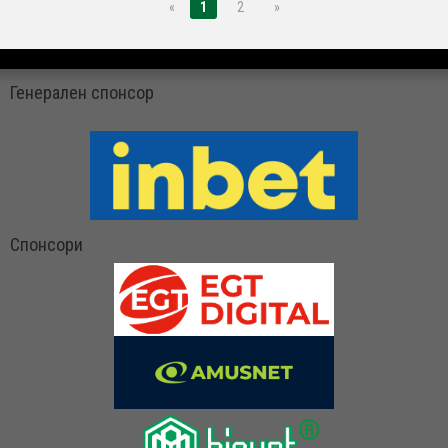
«
1
2
»
Генерален спонсор
Спонсори