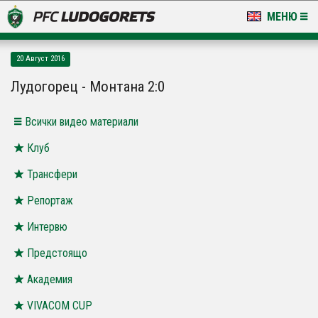
МЕНЮ
НОВИНИ & ГАЛЕРИИ
20 Август 2016
LUDOGORETS TV
Лудогорец - Монтана 2:0
НА ТЕРЕНА
Всички видео материали
СТАДИОН & БАЗИ
Клуб
Трансфери
КЛУБ
Репортаж
ЗА ФЕНОВЕ
Интервю
Предстоящо
Академия
VIVACOM CUP