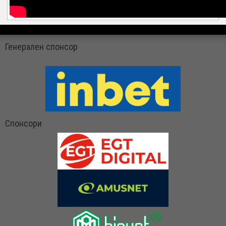
Генерален спонсор
Спонсори