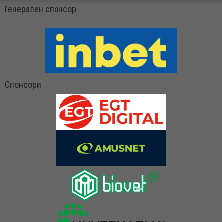
Генерален спонсор
Спонсори