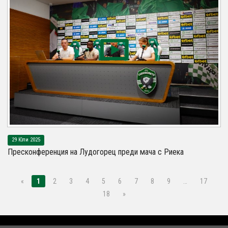
29 Юли 2025
Пресконференция на Лудогорец преди мача с Риека
«
1
2
3
4
5
6
7
8
9
…
17
18
»