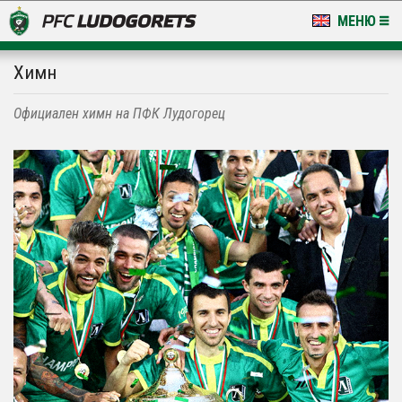
МЕНЮ
НОВИНИ & ГАЛЕРИИ
Химн
LUDOGORETS TV
Официален химн на ПФК Лудогорец
НА ТЕРЕНА
СТАДИОН & БАЗИ
КЛУБ
ЗА ФЕНОВЕ