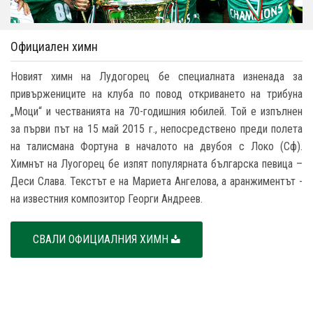
Официален химн
Новият химн на Лудогорец бе специалната изненада за
привържениците на клуба по повод откриването на трибуна
„Моци“ и честванията на 70-годишния юбилей. Той е изпълнен
за първи път на 15 май 2015 г., непосредствено преди полета
на талисмана Фортуна в началото на двубоя с Локо (Сф).
Химнът на Луогорец бе изпят популярната българска певица –
Деси Слава. Текстът е на Мариета Ангелова, а аранжиментът -
на известния композитор Георги Андреев.
СВАЛИ ОФИЦИАЛНИЯ ХИМН