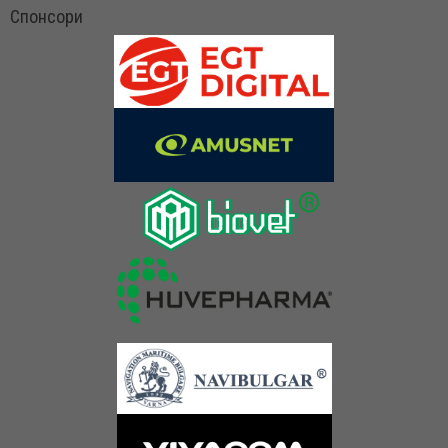
Спонсори