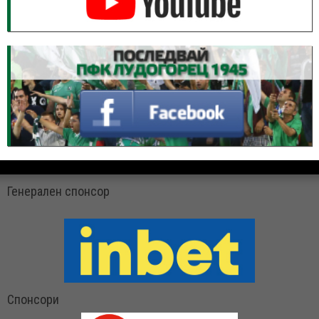
Генерален спонсор
Спонсори