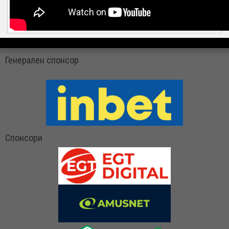
Генерален спонсор
Спонсори