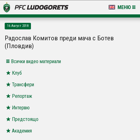
МЕНЮ
НОВИНИ & ГАЛЕРИИ
16 Август 2018
LUDOGORETS TV
Радослав Комитов преди мача с Ботев
(Пловдив)
НА ТЕРЕНА
Всички видео материали
СТАДИОН & БАЗИ
Клуб
КЛУБ
Трансфери
ЗА ФЕНОВЕ
Репортаж
Интервю
Предстоящо
Академия