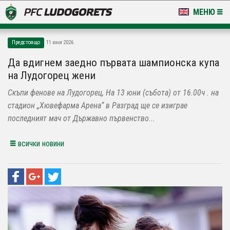
МЕНЮ
НОВИНИ & ГАЛЕРИИ
Предстоящо
11 юни 2026
LUDOGORETS TV
Да вдигнем заедно първата шампионска купа
на Лудогорец жени
НА ТЕРЕНА
Скъпи фенове на Лудогорец, На 13 юни (събота) от 16.00ч . на
СТАДИОН & БАЗИ
стадион „Хювефарма Арена“ в Разград ще се изиграе
последният мач от Държавно първенство...
КЛУБ
всички новини
ЗА ФЕНОВЕ