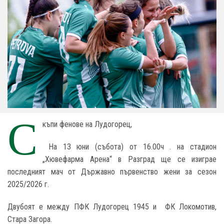
С
къпи фенове на Лудогорец,
На 13 юни
(
събота
)
от 16.00ч . на стадион
„Хювефарма Арена“ в Разград ще се изиграе
последният мач от Държавно първенство жени за сезон
2025/2026 г.
Двубоят е между ПФК Лудогорец 1945 и ФК Локомотив,
Стара Загора.