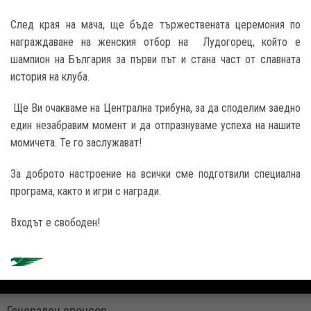
След края на мача, ще бъде тържествената церемония по
награждаване на женския отбор на Лудогорец, който е
шампион на България за първи път
и стана част от славната
история на клуба.
Ще Ви очакваме на Централна трибуна, за да споделим заедно
един незабравим момент и да отпразнуваме успеха на нашите
момичета. Те го заслужават!
За доброто настроение на всички сме подготвили специална
програма, както и игри с награди.
Входът е свободен!
Генерален спонсор