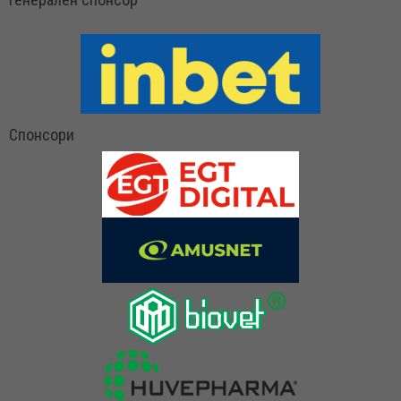
Спонсори