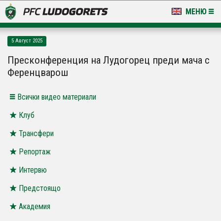
МЕНЮ
НОВИНИ & ГАЛЕРИИ
5 Август 2025
LUDOGORETS TV
Пресконференция на Лудогорец преди мача с
Ференцварош
НА ТЕРЕНА
Всички видео материали
СТАДИОН & БАЗИ
Клуб
КЛУБ
Трансфери
ЗА ФЕНОВЕ
Репортаж
Интервю
Предстоящо
Академия