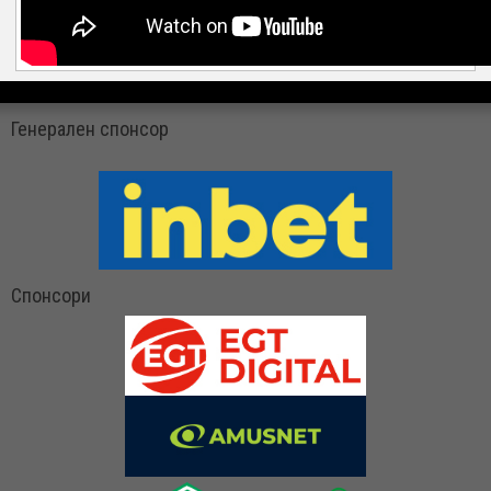
Генерален спонсор
Спонсори