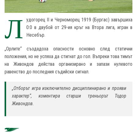
Л
удогорец II и Черноморец 1919 (Бургас) завършиха
0:0 в двубой от 29-ия кръг на Втора лига, игран в
Несебър.
„Орлите“ създадоха опасности основно след статични
положения, но не успяха да стигнат до гол. Въпреки това тимът
на Живондов действа организирано и запази нулевото
равенство до последния съдийски сигнал.
„Отборът игра изключително дисциплинирано и прояви
характер“, коментира старши треньорът Тодор
Живондов.