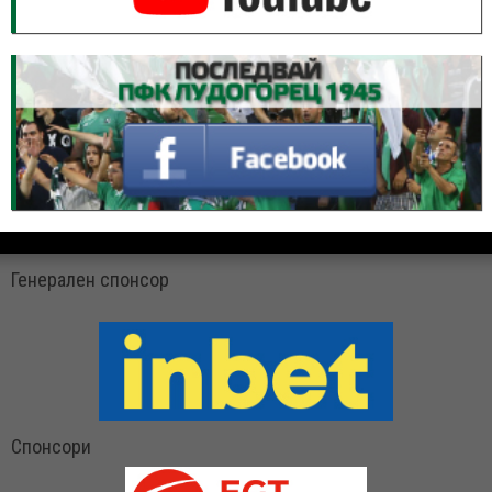
Генерален спонсор
Спонсори