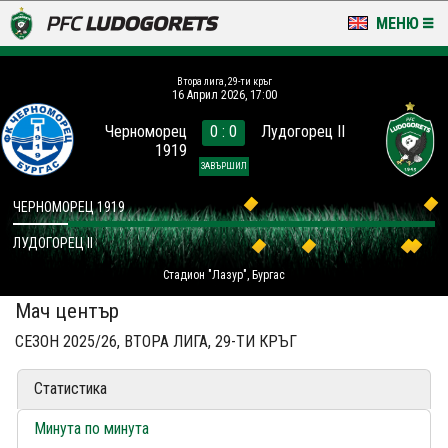
МЕНЮ
НОВИНИ & ГАЛЕРИИ
Втора лига, 29-ти кръг
16 Април 2026, 17:00
LUDOGORETS TV
Черноморец
0 : 0
Лудогорец II
1919
НА ТЕРЕНА
ЗАВЪРШИЛ
СТАДИОН & БАЗИ
ЧЕРНОМОРЕЦ 1919
ЛУДОГОРЕЦ II
КЛУБ
Стадион "Лазур", Бургас
ЗА ФЕНОВЕ
Мач център
СЕЗОН 2025/26, ВТОРА ЛИГА, 29-ТИ КРЪГ
Статистика
Минута по минута