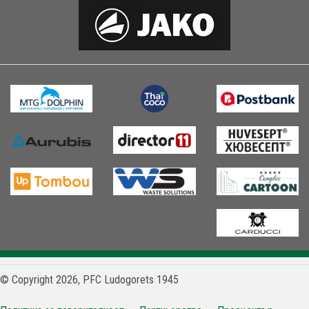
© Copyright 2026, PFC Ludogorets 1945