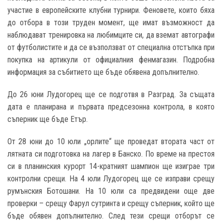
участие в европейските клубни турнири. Феновете, които бяха
до отбора в този труден момент, ще имат възможност да
наблюдават тренировка на любимците си, да вземат автографи
от футболистите и да се възползват от специална отстъпка при
покупка на артикули от официалния фенмагазин. Подробна
информация за събитието ще бъде обявена допълнително.
До 26 юни Лудогорец ще се подготвя в Разград. За същата
дата е планирана и първата предсезонна контрола, в която
съперник ще бъде Етър.
От 28 юни до 10 юли „орлите“ ще проведат втората част от
лятната си подготовка на лагер в Банско. По време на престоя
си в планинския курорт 14-кратният шампион ще изиграе три
контролни срещи. На 4 юли Лудогорец ще се изправи срещу
румънския Ботошани. На 10 юли са предвидени още две
проверки – срещу Фарул сутринта и срещу съперник, който ще
бъде обявен допълнително. След тези срещи отборът се