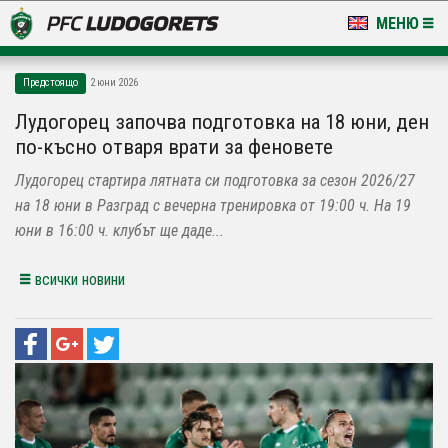
МЕНЮ
НОВИНИ & ГАЛЕРИИ
Предстоящо
2 юни 2026
LUDOGORETS TV
Лудогорец започва подготовка на 18 юни, ден
по-късно отваря врати за феновете
НА ТЕРЕНА
Лудогорец стартира лятната си подготовка за сезон 2026/27
СТАДИОН & БАЗИ
на 18 юни в Разград с вечерна тренировка от 19:00 ч. На 19
юни в 16:00 ч. клубът ще даде...
КЛУБ
всички новини
ЗА ФЕНОВЕ