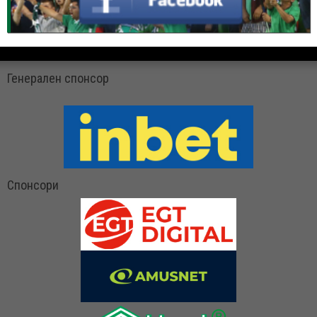
Генерален спонсор
Спонсори