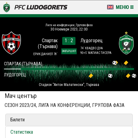
МЕНЮ
НОВИНИ & ГАЛЕРИИ
Лига на конференции, Групова фаза
30 Ноември 2023, 22:00
LUDOGORETS TV
Спартак
1 : 2
Лудогорец
(Търнава)
НА ТЕРЕНА
74´ КВАДВО ДУА
ЗАВЪРШИЛ
90+5´ МАТИАС ТИСЕРА
ЕРИК ДАНИЕЛ 78´
СТАДИОН & БАЗИ
СПАРТАК (ТЪРНАВА)
ЛУДОГОРЕЦ
КЛУБ
Стадион "Антон Малатински", Търнава
ЗА ФЕНОВЕ
Мач център
СЕЗОН 2023/24, ЛИГА НА КОНФЕРЕНЦИИ, ГРУПОВА ФАЗА
Билети
Статистика