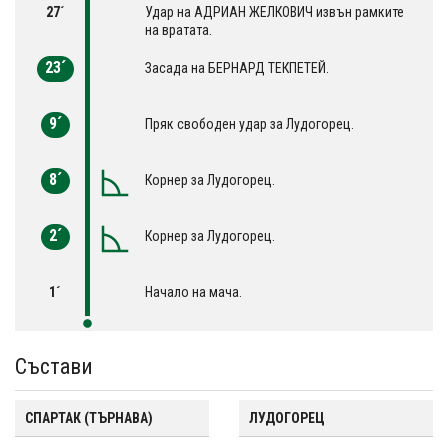
27´
Удар на АДРИАН ЖЕЛКОВИЧ извън рамките
на вратата.
23´
Засада на БЕРНАРД ТЕКПЕТЕЙ.
9´
Пряк свободен удар за Лудогорец.
8´
Корнер за Лудогорец.
2´
Корнер за Лудогорец.
1´
Начало на мача.
Състави
СПАРТАК (ТЪРНАВА)
ЛУДОГОРЕЦ