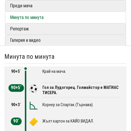
Преди мача
Минута по минута
Репортаж
Галерия и видео
Минута по минута
90+5´
Край на мача.
90+5´
Гол за Лудогорец. Голмайстор е МАТИАС
ТИСЕРА.
90+3´
Корнер за Спартак (Търнава).
90´
Жълт картон за КАЙО ВИДАЛ.