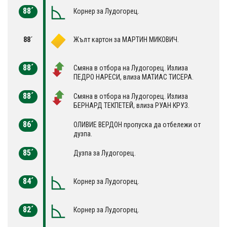
88´
Корнер за Лудогорец.
88´
Жълт картон за МАРТИН МИКОВИЧ.
88´
Смяна в отбора на Лудогорец. Излиза
ПЕДРО НАРЕСИ, влиза МАТИАС ТИСЕРА.
88´
Смяна в отбора на Лудогорец. Излиза
БЕРНАРД ТЕКПЕТЕЙ, влиза РУАН КРУЗ.
86´
OЛИВИЕ ВЕРДОН пропуска да отбележи от
дузпа.
85´
Дузпа за Лудогорец.
84´
Корнер за Лудогорец.
82´
Корнер за Лудогорец.