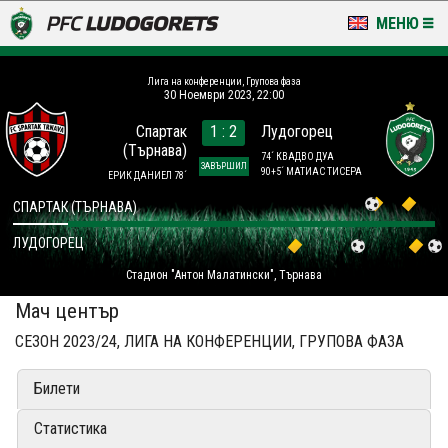
МЕНЮ
НОВИНИ & ГАЛЕРИИ
Лига на конференции, Групова фаза
30 Ноември 2023, 22:00
LUDOGORETS TV
Спартак
1 : 2
Лудогорец
(Търнава)
НА ТЕРЕНА
74´ КВАДВО ДУА
ЗАВЪРШИЛ
90+5´ МАТИАС ТИСЕРА
ЕРИК ДАНИЕЛ 78´
СТАДИОН & БАЗИ
СПАРТАК (ТЪРНАВА)
ЛУДОГОРЕЦ
КЛУБ
Стадион "Антон Малатински", Търнава
ЗА ФЕНОВЕ
Мач център
СЕЗОН 2023/24, ЛИГА НА КОНФЕРЕНЦИИ, ГРУПОВА ФАЗА
Билети
Статистика