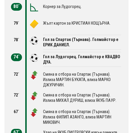
80´
Корнер за Лудогорец.
79´
Жълт картон за КРИСТИАН КОЩЪРНА.
Гол за Спартак (Търнава). Голмайстор е
78´
ЕРИК ДАНИЕЛ.
74´
Гол за Лудогорец. Голмайстор е КВАДВО
ДУА.
72´
Смяна в отбора на Спартак (Търнава).
Излиза МАРТИН БУКАТА, влиза МАРКО
ДЖУРИЧИН.
72´
Смяна в отбора на Спартак (Търнава).
Излиза МИХАЛ ДУРИШ, влиза ЯКУБ ПАУР.
67´
Смяна в отбора на Спартак (Търнава).
Излиза ФИЛИП АЗАНГО, влиза МАРТИН
МИКОВИЧ.
67´
Удар на ЯКУБ ПИОТРОВСКИ извън рамките