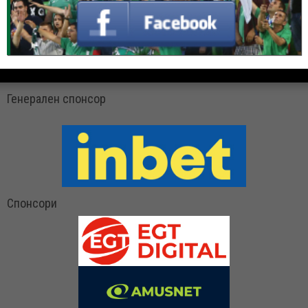
Генерален спонсор
Спонсори