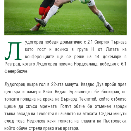
Л
удогорец победи драматично с 2:1 Спартак Търнава
като гост и всичко в група Н от Лигата на
конференциите ще се реши на 14 декември в
Разград, когато Лудогорец приема Нордселанд, победил с 6:1
Фенербахче.
Лудогорец вкара гол в 22-ата минута. Квадво Дуа проби през
центъра и намери Кайо Видал. Бразилецът бе блокиран, но
топката попадна на крака на Бърнард Текпетей, който отблизо
щеше да скъса мрежата. Голът обаче бе отменен заради
тънка засада на Текпетей в началото на атаката. Седем минути
след това Недялков качи топката на главата на Пьотровски,
който обаче стреля право във вратаря.