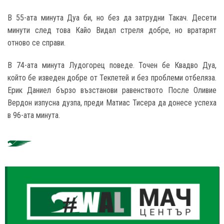
В 55-ата минута Дуа би, но без да затрудни Такач. Десети
минути след това Кайо Видал стреля добре, но вратарят
отново се справи.
В 74-ата минута Лудогорец поведе. Точен бе Квадво Дуа,
който бе изведен добре от Текпетей и без проблеми отбеляза.
Ерик Даниел бързо възстанови равенството После Оливие
Вердон изпусна дузпа, преди Матиас Тисера да донесе успеха
в 96-ата минута.