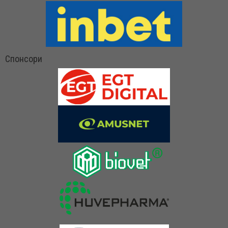
Спонсори