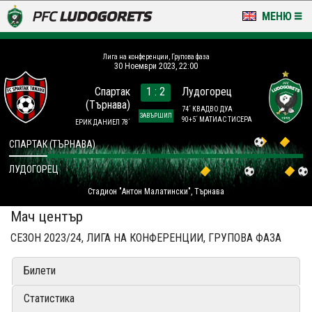
МЕНЮ
НОВИНИ & ГАЛЕРИИ
Лига на конференции, Групова фаза
30 Ноември 2023, 22:00
LUDOGORETS TV
Спартак
1 : 2
Лудогорец
(Търнава)
НА ТЕРЕНА
74´ КВАДВО ДУА
ЗАВЪРШИЛ
90+5´ МАТИАС ТИСЕРА
ЕРИК ДАНИЕЛ 78´
СТАДИОН & БАЗИ
СПАРТАК (ТЪРНАВА)
ЛУДОГОРЕЦ
КЛУБ
Стадион "Антон Малатински", Търнава
ЗА ФЕНОВЕ
Мач център
СЕЗОН 2023/24, ЛИГА НА КОНФЕРЕНЦИИ, ГРУПОВА ФАЗА
Билети
Статистика