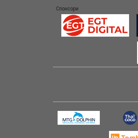
Спонсори