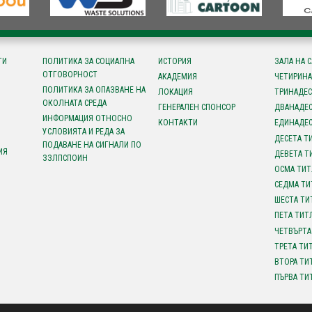
ТИ
ПОЛИТИКА ЗА СОЦИАЛНА
ИСТОРИЯ
ЗАЛА НА 
ОТГОВОРНОСТ
АКАДЕМИЯ
ЧЕТИРИНА
ПОЛИТИКА ЗА ОПАЗВАНЕ НА
ЛОКАЦИЯ
ТРИНАДЕС
ОКОЛНАТА СРЕДА
ГЕНЕРАЛЕН СПОНСОР
ДВАНАДЕС
ИНФОРМАЦИЯ ОТНОСНО
КОНТАКТИ
ЕДИНАДЕС
УСЛОВИЯТА И РЕДА ЗА
ДЕСЕТА Т
ПОДАВАНЕ НА СИГНАЛИ ПО
ИЯ
ДЕВЕТА Т
ЗЗЛПСПОИН
ОСМА ТИТ
СЕДМА ТИ
ШЕСТА ТИ
ПЕТА ТИТ
ЧЕТВЪРТА
ТРЕТА ТИ
ВТОРА ТИ
ПЪРВА ТИ