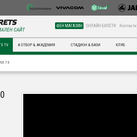
ФЕН МАГАЗИН
ОНЛАЙН БИЛЕТИ
Контакти
АЛЕН САЙТ
S TV
А ОТБОР & АКАДЕМИЯ
СТАДИОН & БАЗИ
КЛУБ
ОЕ 7:0
:0