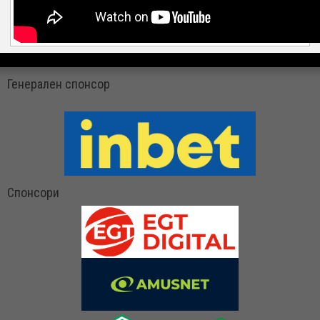
Генерален спонсор
Спонсори