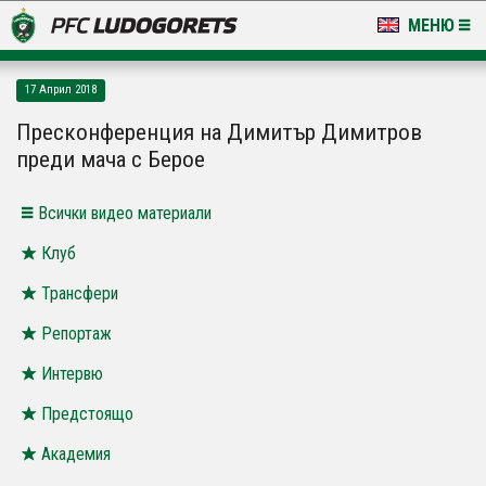
МЕНЮ
НОВИНИ & ГАЛЕРИИ
17 Април 2018
LUDOGORETS TV
Пресконференция на Димитър Димитров
преди мача с Берое
НА ТЕРЕНА
Всички видео материали
СТАДИОН & БАЗИ
Клуб
КЛУБ
Трансфери
ЗА ФЕНОВЕ
Репортаж
Интервю
Предстоящо
Академия