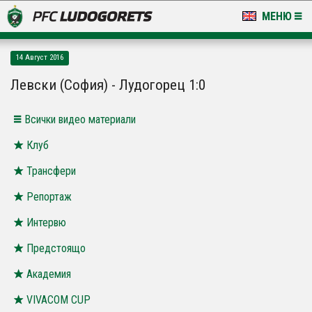
МЕНЮ
НОВИНИ & ГАЛЕРИИ
14 Август 2016
LUDOGORETS TV
Левски (София) - Лудогорец 1:0
НА ТЕРЕНА
Всички видео материали
СТАДИОН & БАЗИ
Клуб
Трансфери
КЛУБ
Репортаж
ЗА ФЕНОВЕ
Интервю
Предстоящо
Академия
VIVACOM CUP