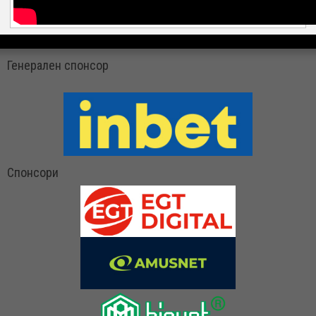
Генерален спонсор
Спонсори