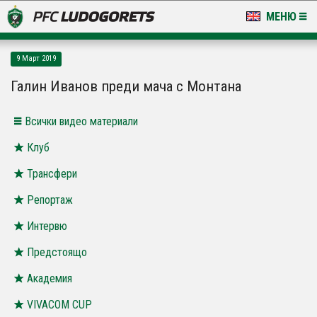
МЕНЮ
НОВИНИ & ГАЛЕРИИ
9 Март 2019
LUDOGORETS TV
Галин Иванов преди мача с Монтана
НА ТЕРЕНА
Всички видео материали
СТАДИОН & БАЗИ
Клуб
Трансфери
КЛУБ
Репортаж
ЗА ФЕНОВЕ
Интервю
Предстоящо
Академия
VIVACOM CUP