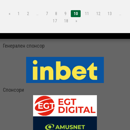
«
1
2
…
7
8
9
10
11
12
13
…
17
18
»
Генерален спонсор
Спонсори