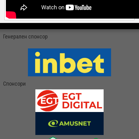
Генерален спонсор
Спонсори