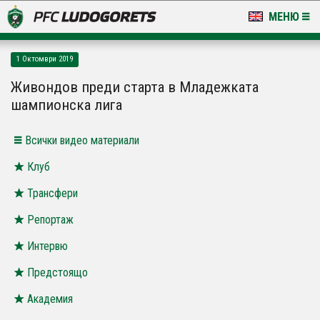
МЕНЮ
НОВИНИ & ГАЛЕРИИ
1 Октомври 2019
LUDOGORETS TV
Живондов преди старта в Младежката
шампионска лига
НА ТЕРЕНА
Всички видео материали
СТАДИОН & БАЗИ
Клуб
КЛУБ
Трансфери
ЗА ФЕНОВЕ
Репортаж
Интервю
Предстоящо
Академия