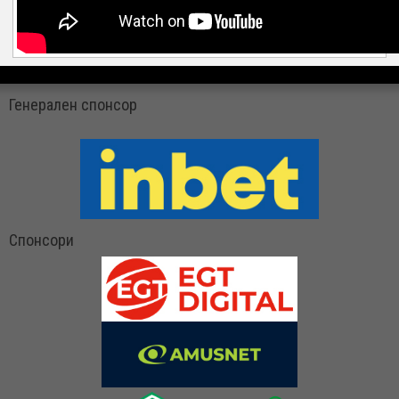
Генерален спонсор
Спонсори