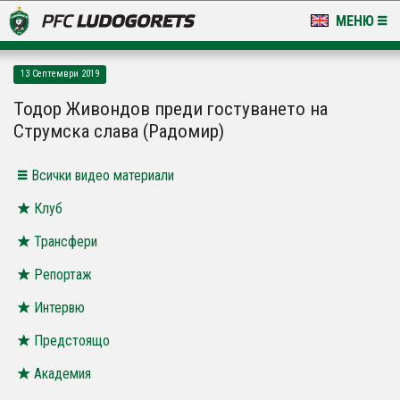
МЕНЮ
НОВИНИ & ГАЛЕРИИ
13 Септември 2019
LUDOGORETS TV
Тодор Живондов преди гостуването на
Струмска слава (Радомир)
НА ТЕРЕНА
Всички видео материали
СТАДИОН & БАЗИ
Клуб
КЛУБ
Трансфери
ЗА ФЕНОВЕ
Репортаж
Интервю
Предстоящо
Академия