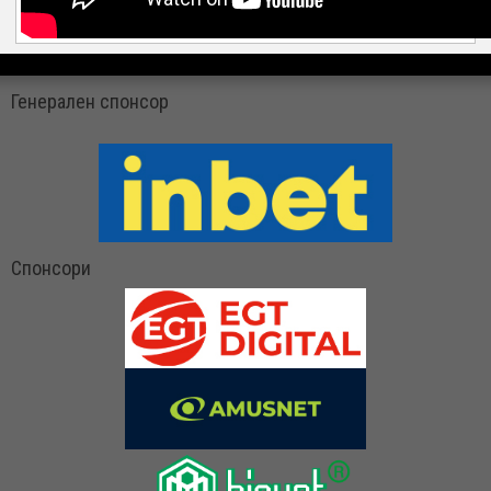
Генерален спонсор
Спонсори