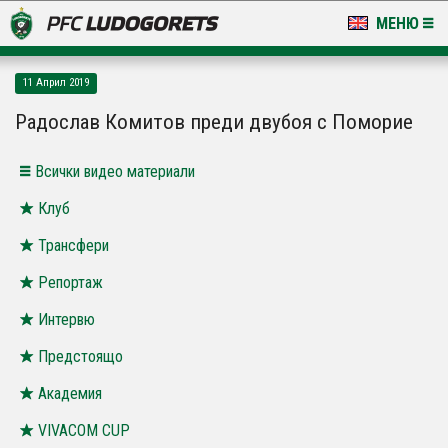
МЕНЮ
НОВИНИ & ГАЛЕРИИ
11 Април 2019
LUDOGORETS TV
Радослав Комитов преди двубоя с Поморие
НА ТЕРЕНА
Всички видео материали
СТАДИОН & БАЗИ
Клуб
Трансфери
КЛУБ
Репортаж
ЗА ФЕНОВЕ
Интервю
Предстоящо
Академия
VIVACOM CUP