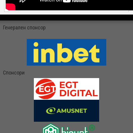
Генерален спонсор
Спонсори