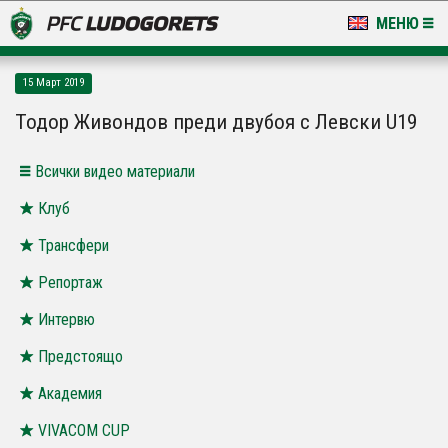
МЕНЮ
НОВИНИ & ГАЛЕРИИ
15 Март 2019
LUDOGORETS TV
Тодор Живондов преди двубоя с Левски U19
НА ТЕРЕНА
Всички видео материали
СТАДИОН & БАЗИ
Клуб
Трансфери
КЛУБ
Репортаж
ЗА ФЕНОВЕ
Интервю
Предстоящо
Академия
VIVACOM CUP