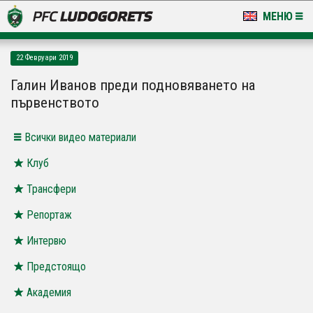
МЕНЮ
НОВИНИ & ГАЛЕРИИ
22 Февруари 2019
LUDOGORETS TV
Галин Иванов преди подновяването на
първенството
НА ТЕРЕНА
Всички видео материали
СТАДИОН & БАЗИ
Клуб
КЛУБ
Трансфери
ЗА ФЕНОВЕ
Репортаж
Интервю
Предстоящо
Академия