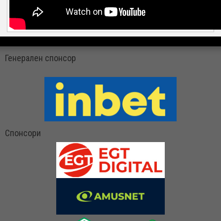
Генерален спонсор
Спонсори