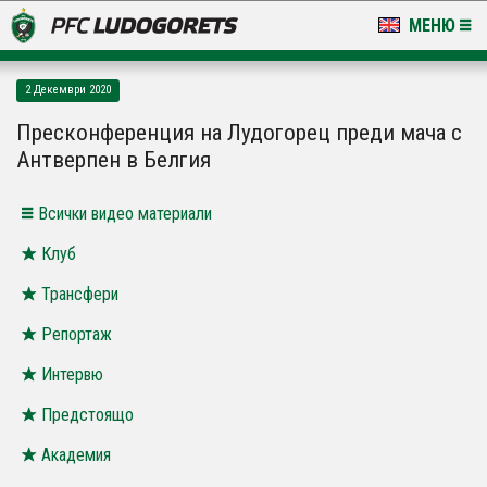
МЕНЮ
НОВИНИ & ГАЛЕРИИ
2 Декември 2020
LUDOGORETS TV
Пресконференция на Лудогорец преди мача с
Антверпен в Белгия
НА ТЕРЕНА
Всички видео материали
СТАДИОН & БАЗИ
Клуб
КЛУБ
Трансфери
ЗА ФЕНОВЕ
Репортаж
Интервю
Предстоящо
Академия