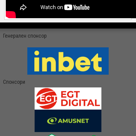
Генерален спонсор
Спонсори