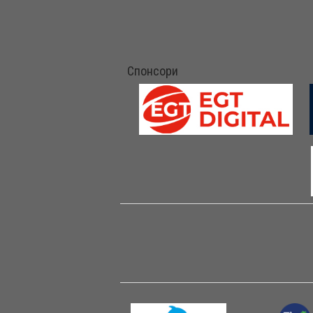
Спонсори