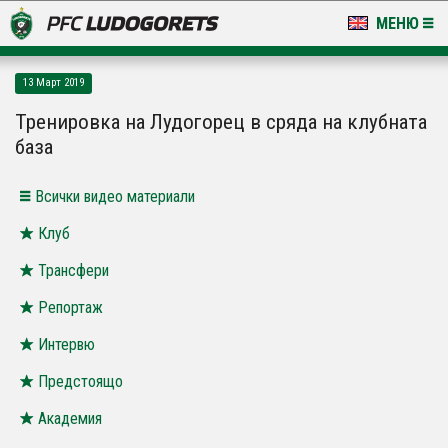
МЕНЮ
НОВИНИ & ГАЛЕРИИ
13 Март 2019
LUDOGORETS TV
Тренировка на Лудогорец в сряда на клубната
база
НА ТЕРЕНА
Всички видео материали
СТАДИОН & БАЗИ
Клуб
КЛУБ
Трансфери
ЗА ФЕНОВЕ
Репортаж
Интервю
Предстоящо
Академия