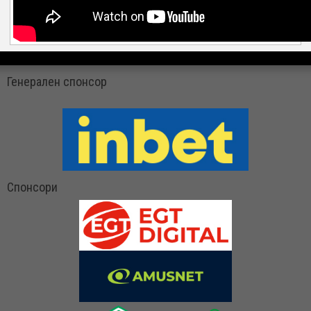
Генерален спонсор
Спонсори