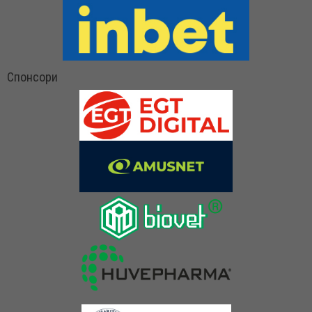
Спонсори