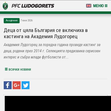
МЕНЮ
НОВИНИ & ГАЛЕРИИ
Академия
7 юни 2026
LUDOGORETS TV
Деца от цяла България се включиха в
кастинга на Академия Лудогорец
НА ТЕРЕНА
Академия Лудогорец за поредна година проведе кастинг за
СТАДИОН & БАЗИ
деца, родени през 2014 г. Селекцията предизвика сериозен
интерес и събра млади футболисти от...
КЛУБ
всички новини
ЗА ФЕНОВЕ