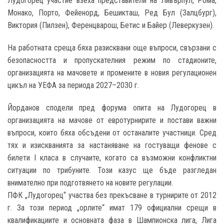
Лудогорец участие взеха представители на Ливърпул, Рома,
Монако, Порто, Фейенорд, Бешикташ, Ред Бул (Залцбург),
Виктория (Пилзен), Ференцварош, Бетис и Байер (Леверкузен).
На работната среща бяха разисквани още въпроси, свързани с
безопасността и пропускателния режим по стадионите,
организацията на мачовете и промените в новия регулационен
цикъл на УЕФА за периода 2027–2030 г.
Йорданов сподели пред форума опита на Лудогорец в
организацията на мачове от евротурнирите и постави важни
въпроси, които бяха обсъдени от останалите участници. Сред
тях и изискванията за настаняване на гостуващи фенове с
билети I класа в случаите, когато са възможни конфликтни
ситуации по трибуните. Този казус ще бъде разгледан
внимателно при подготвянето на новите регулации.
ПФК „Лудогорец“ участва без прекъсване в турнирите от 2012
г. За този период „орлите“ имат 179 официални срещи в
квалификациите и основната фаза в Шампионска лига, Лига