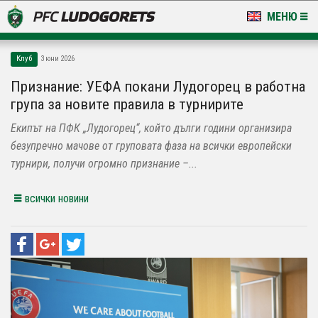
МЕНЮ
НОВИНИ & ГАЛЕРИИ
Клуб
3 юни 2026
LUDOGORETS TV
Признание: УЕФА покани Лудогорец в работна
група за новите правила в турнирите
НА ТЕРЕНА
Екипът на ПФК „Лудогорец“, който дълги години организира
СТАДИОН & БАЗИ
безупречно мачове от груповата фаза на всички европейски
турнири, получи огромно признание –...
КЛУБ
всички новини
ЗА ФЕНОВЕ