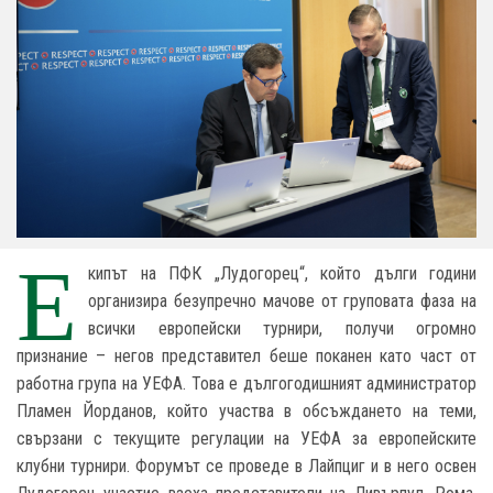
Е
кипът на ПФК „Лудогорец“, който дълги години
организира безупречно мачове от груповата фаза на
всички европейски турнири, получи огромно
признание – негов представител беше поканен като част от
работна група на УЕФА. Това е дългогодишният администратор
Пламен Йорданов, който участва в обсъждането на теми,
свързани с текущите регулации на УЕФА за европейските
клубни турнири. Форумът се проведе в Лайпциг и в него освен