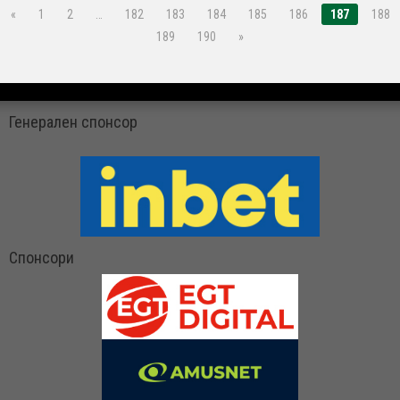
«
1
2
…
182
183
184
185
186
187
188
189
190
»
Генерален спонсор
Спонсори