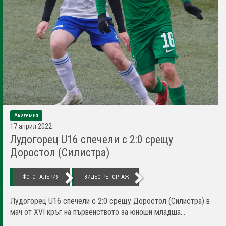
Академия
17 април 2022
Лудогорец U16 спечели с 2:0 срещу
Доростол (Силистра)
ФОТО ГАЛЕРИЯ
ВИДЕО РЕПОРТАЖ
Лудогорец U16 спечели с 2:0 срещу Доростол (Силистра) в
мач от XVI кръг на първенството за юноши младша...