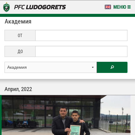
МЕНЮ
Академия
НОВИНИ & ГАЛЕРИИ
LUDOGORETS TV
ОТ
НА ТЕРЕНА
ДО
СТАДИОН & БАЗИ
КЛУБ
Април, 2022
ЗА ФЕНОВЕ