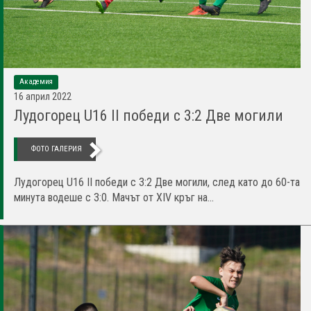
Академия
16 април 2022
Лудогорец U16 II победи с 3:2 Две могили
ФОТО ГАЛЕРИЯ
Лудогорец U16 II победи с 3:2 Две могили, след като до 60-та
минута водеше с 3:0. Мачът от XIV кръг на...