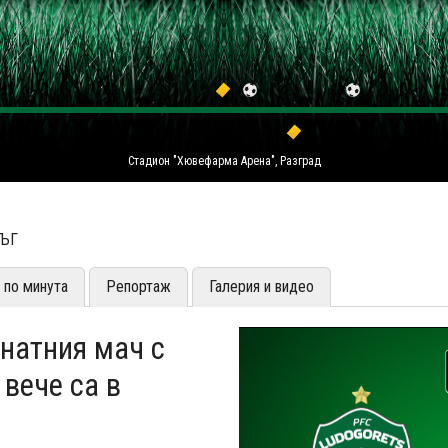
Стадион "Хювефарма Арена", Разград
РЪГ
 по минута
Репортаж
Галерия и видео
натния мач с
вече са в