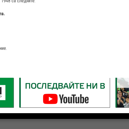
 1948 са следните:
лв.
ние.