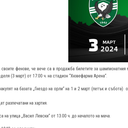
своите фенове, че вече са в продажба билетите за шампионатния м
еделя (3 март) от 17.00 ч. на стадион “Хювефарма Арена“.
купят на базата „Гнездо на орли“ на 1 и 2 март (петък и събота) от 
т разпечатани на хартия.
а на улица „Васил Левски“ от 13.00 ч. до началото на мача.