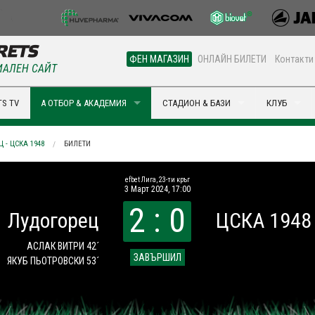
ФЕН МАГАЗИН
ОНЛАЙН БИЛЕТИ
Контакти
АЛЕН САЙТ
S TV
А ОТБОР & АКАДЕМИЯ
СТАДИОН & БАЗИ
КЛУБ
 - ЦСКА 1948
БИЛЕТИ
efbet Лига, 23-ти кръг
3 Март 2024, 17:00
2 : 0
Лудогорец
ЦСКА 1948
АСЛАК ВИТРИ 42´
ЗАВЪРШИЛ
ЯКУБ ПЬОТРОВСКИ 53´