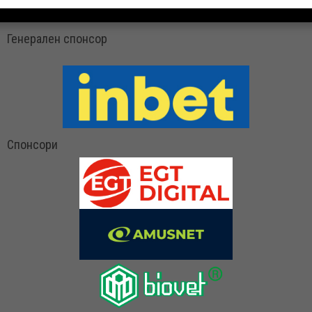
Генерален спонсор
Спонсори