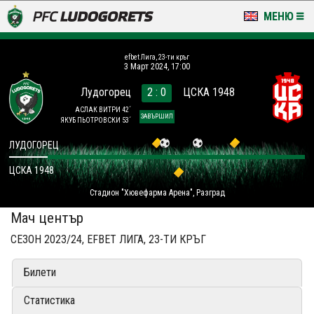
МЕНЮ
НОВИНИ & ГАЛЕРИИ
efbet Лига, 23-ти кръг
3 Март 2024, 17:00
LUDOGORETS TV
Лудогорец
2 : 0
ЦСКА 1948
НА ТЕРЕНА
АСЛАК ВИТРИ 42´
ЗАВЪРШИЛ
ЯКУБ ПЬОТРОВСКИ 53´
СТАДИОН & БАЗИ
ЛУДОГОРЕЦ
ЦСКА 1948
КЛУБ
Стадион "Хювефарма Арена", Разград
ЗА ФЕНОВЕ
Мач център
СЕЗОН 2023/24, EFBET ЛИГА, 23-ТИ КРЪГ
Билети
Статистика