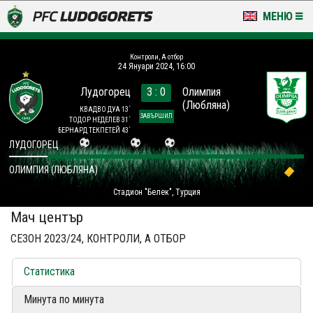
МЕНЮ
НОВИНИ & ГАЛЕРИИ
Контроли, А отбор
24 Януари 2024, 16:00
LUDOGORETS TV
Лудогорец
3 : 0
Олимпия
(Любляна)
НА ТЕРЕНА
КВАДВО ДУА 13´
ЗАВЪРШИЛ
ТОДОР НЕДЕЛЕВ 31´
БЕРНАРД ТЕКПЕТЕЙ 43´
СТАДИОН & БАЗИ
ЛУДОГОРЕЦ
ОЛИМПИЯ (ЛЮБЛЯНА)
КЛУБ
Стадион "Белек", Турция
ЗА ФЕНОВЕ
Мач център
СЕЗОН 2023/24, КОНТРОЛИ, А ОТБОР
Статистика
Минута по минута