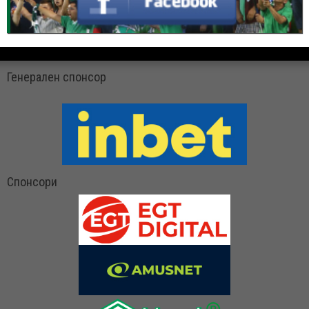
Генерален спонсор
Спонсори