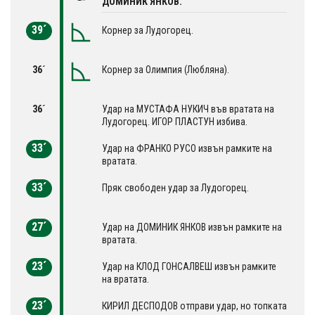
ДОМИНИК ЯНКОВ.
39´
Корнер за Лудогорец.
36´
Корнер за Олимпия (Любляна).
36´
Удар на МУСТАФА НУКИЧ във вратата на
Лудогорец. ИГОР ПЛАСТУН избива.
33´
Удар на ФРАНКО РУСО извън рамките на
вратата.
33´
Пряк свободен удар за Лудогорец.
27´
Удар на ДОМИНИК ЯНКОВ извън рамките на
вратата.
23´
Удар на КЛОД ГОНСАЛВЕШ извън рамките
на вратата.
23´
КИРИЛ ДЕСПОДОВ отправи удар, но топката