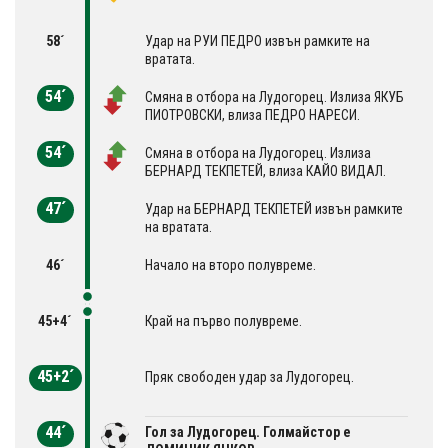
58´
Удар на РУИ ПЕДРО извън рамките на
вратата.
54´
Смяна в отбора на Лудогорец. Излиза ЯКУБ
ПИОТРОВСКИ, влиза ПЕДРО НАРЕСИ.
54´
Смяна в отбора на Лудогорец. Излиза
БЕРНАРД ТЕКПЕТЕЙ, влиза КАЙО ВИДАЛ.
47´
Удар на БЕРНАРД ТЕКПЕТЕЙ извън рамките
на вратата.
46´
Начало на второ полувреме.
45+4´
Край на първо полувреме.
45+2´
Пряк свободен удар за Лудогорец.
44´
Гол за Лудогорец. Голмайстор е