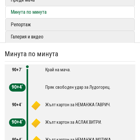
Минута по минута
Репортаж
Галерия и видео
Минута по минута
90+7´
Край на мача.
90+4´
Пряк свободен удар за Лудогорец.
90+4´
Жълт картон за НЕМАНЖА ГАВРИЧ.
90+4´
Жълт картон за АСЛАК ВИТРИ.
90+4´
Жълт картон за НЕМАНЖА МОТИКА.