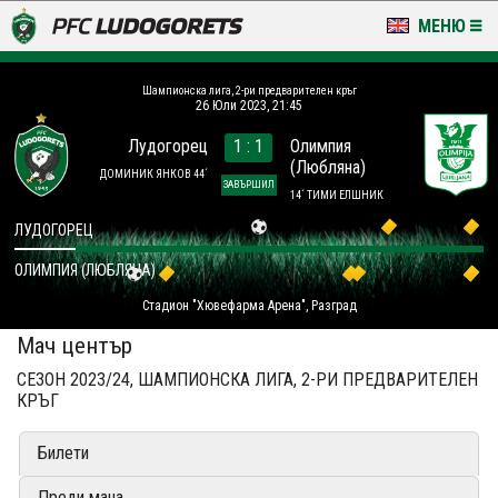
МЕНЮ
НОВИНИ & ГАЛЕРИИ
Шампионска лига, 2-ри предварителен кръг
26 Юли 2023, 21:45
LUDOGORETS TV
Лудогорец
1 : 1
Олимпия
(Любляна)
НА ТЕРЕНА
ДОМИНИК ЯНКОВ 44´
ЗАВЪРШИЛ
14´ ТИМИ ЕЛШНИК
СТАДИОН & БАЗИ
ЛУДОГОРЕЦ
ОЛИМПИЯ (ЛЮБЛЯНА)
КЛУБ
Стадион "Хювефарма Арена", Разград
ЗА ФЕНОВЕ
Мач център
СЕЗОН 2023/24, ШАМПИОНСКА ЛИГА, 2-РИ ПРЕДВАРИТЕЛЕН
КРЪГ
Билети
Преди мача