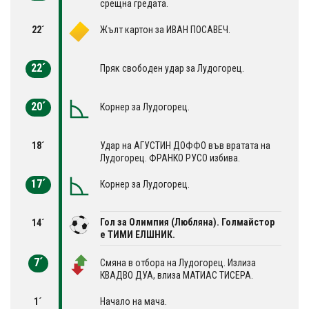
срещна гредата.
22´
Жълт картон за ИВАН ПОСАВЕЧ.
22´
Пряк свободен удар за Лудогорец.
20´
Корнер за Лудогорец.
18´
Удар на АГУСТИН ДОФФО във вратата на
Лудогорец. ФРАНКО РУСО избива.
17´
Корнер за Лудогорец.
Гол за Олимпия (Любляна). Голмайстор
14´
е ТИМИ ЕЛШНИК.
7´
Смяна в отбора на Лудогорец. Излиза
КВАДВО ДУА, влиза МАТИАС ТИСЕРА.
1´
Начало на мача.