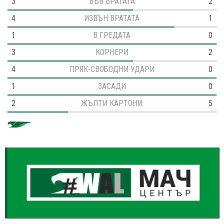
3
ВЪВ ВРАТАТА
2
4
ИЗВЪН ВРАТАТА
1
1
В ГРЕДАТА
0
3
КОРНЕРИ
2
4
ПРЯК-СВОБОДНИ УДАРИ
0
1
ЗАСАДИ
0
2
ЖЪЛТИ КАРТОНИ
5