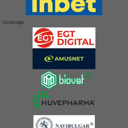
Спонсори