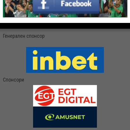
Генерален спонсор
Спонсори