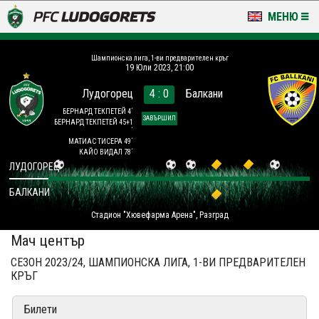
МЕНЮ
НОВИНИ & ГАЛЕРИИ
Шампионска лига, 1-ви предварителен кръг
19 Юли 2023, 21:00
LUDOGORETS TV
Лудогорец
4 : 0
Балкани
НА ТЕРЕНА
БЕРНАРД ТЕКПЕТЕЙ 4´
ЗАВЪРШИЛ
БЕРНАРД ТЕКПЕТЕЙ 45+1
´
МАТИАС ТИСЕРА 49´
СТАДИОН & БАЗИ
КАЙО ВИДАЛ 78´
ЛУДОГОРЕЦ
КЛУБ
БАЛКАНИ
ЗА ФЕНОВЕ
Стадион "Хювефарма Арена", Разград
Мач център
СЕЗОН 2023/24, ШАМПИОНСКА ЛИГА, 1-ВИ ПРЕДВАРИТЕЛЕН
КРЪГ
Билети