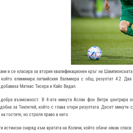
ани и се класира за втория квалификационен кръг на Шампионската
който елиминира латвийския Валмиера с общ резултат 4:2. Два 
 добавиха Матиас Тисера и Кайо Видал.
добра възможност. В 4-ата минута Аслак фон Витри центрира ост
 удобна за Текпетей, който с глава откри резултата. Десет минути
на гостите, но стреля право в него.
и истински снаряд към вратата на Количи, който обаче някак спаси