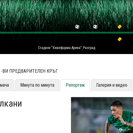
Стадион "Хювефарма Арена", Разград
 1-ВИ ПРЕДВАРИТЕЛЕН КРЪГ
мача
Минута по минута
Репортаж
Галерия и видео
алкани