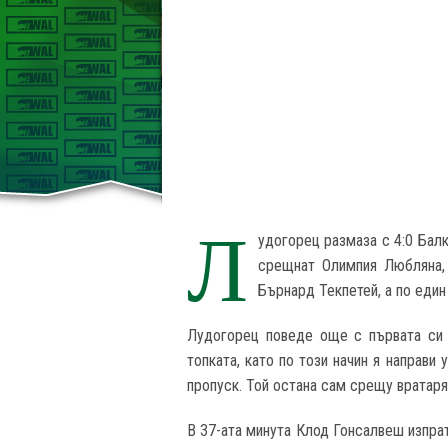
Л
удогорец размаза с 4:0 Балк
срещнат Олимпия Любляна, 
Бърнард Текпетей, а по един
Лудогорец поведе още с първата си 
топката, като по този начин я направи
пропуск. Той остана сам срещу вратаря 
В 37-ата минута Клод Гонсалвеш изпрат