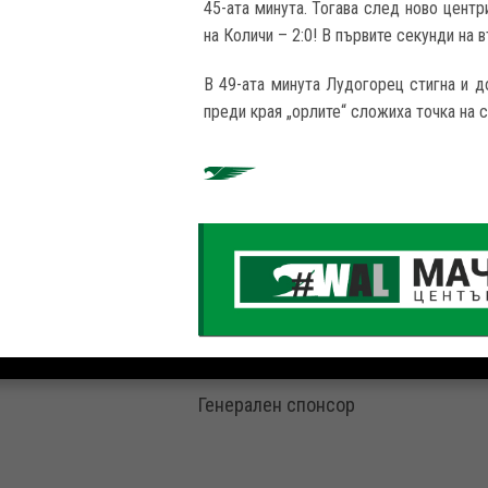
45-ата минута. Тогава след ново центр
на Количи – 2:0! В първите секунди на 
В 49-ата минута Лудогорец стигна и д
преди края „орлите“ сложиха точка на с
Генерален спонсор