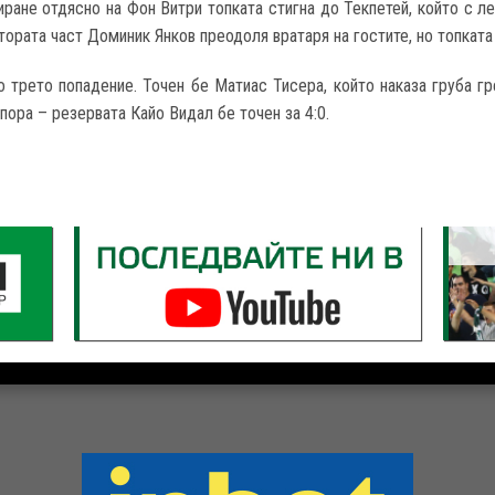
иране отдясно на Фон Витри топката стигна до Текпетей, който с 
втората част Доминик Янков преодоля вратаря на гостите, но топката
о трето попадение. Точен бе Матиас Тисера, който наказа груба гр
пора – резервата Кайо Видал бе точен за 4:0.