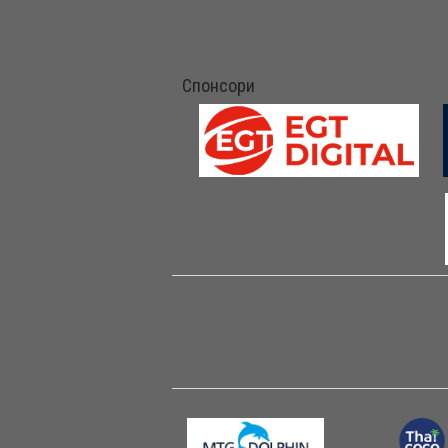
Спонсори