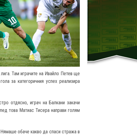
 лига. Там играчите на Ивайло Петев ще
гола за категоричния успех реализира
ро отдясно, играч на Балкани закачи
 след това Матиас Тисера направи голям
. Нямаше обаче какво да спаси стража в