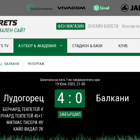
ФЕН МАГАЗИН
ОНЛАЙН БИЛЕТИ
Контакти
АЛЕН САЙТ
S TV
А ОТБОР & АКАДЕМИЯ
СТАДИОН & БАЗИ
КЛУБ
Ц - БАЛКАНИ
РЕПОРТАЖ
Шампионска лига, 1-ви предварителен кръг
19 Юли 2023, 21:00
4 : 0
Лудогорец
Балкани
БЕРНАРД ТЕКПЕТЕЙ 4´
ЗАВЪРШИЛ
ЕРНАРД ТЕКПЕТЕЙ 45+1´
МАТИАС ТИСЕРА 49´
КАЙО ВИДАЛ 78´