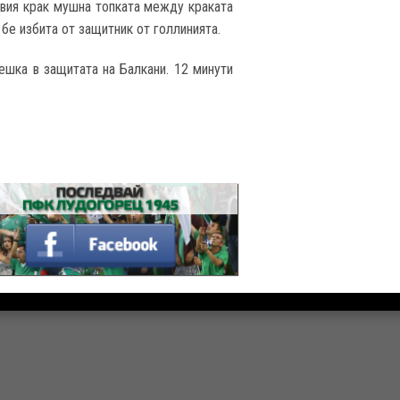
левия крак мушна топката между краката
 бе избита от защитник от голлинията.
ешка в защитата на Балкани. 12 минути