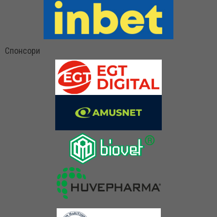
Спонсори