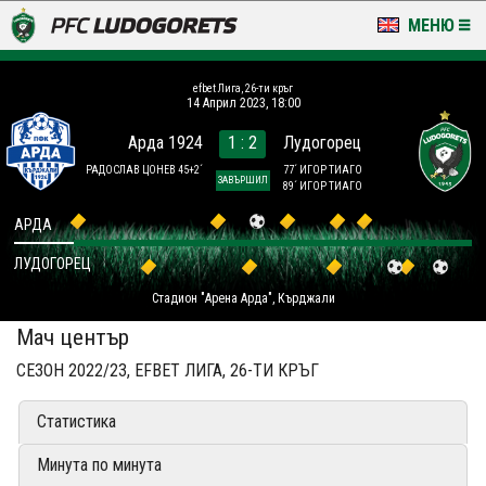
МЕНЮ
НОВИНИ & ГАЛЕРИИ
efbet Лига, 26-ти кръг
14 Април 2023, 18:00
LUDOGORETS TV
Арда 1924
1 : 2
Лудогорец
НА ТЕРЕНА
РАДОСЛАВ ЦОНЕВ 45+2´
77´ ИГОР ТИАГО
ЗАВЪРШИЛ
89´ ИГОР ТИАГО
СТАДИОН & БАЗИ
АРДА
ЛУДОГОРЕЦ
КЛУБ
Стадион "Арена Арда", Кърджали
ЗА ФЕНОВЕ
Мач център
СЕЗОН 2022/23, EFBET ЛИГА, 26-ТИ КРЪГ
Статистика
Минута по минута