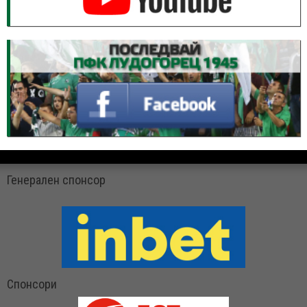
Генерален спонсор
Спонсори