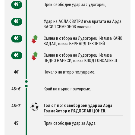
49´
Пряк свободен удар за Лудогорец.
48´
Удар на АСЛАК ВИТРИ във вратата на Арда.
ВАСИЛ СИМЕОНОВ спасява.
46´
Смяна в отбора на Лудогорец. Излиза КАЙО
ВИДАЛ, влиза БЕРНАРД ТЕКПЕТЕЙ.
46´
Смяна в отбора на Лудогорец. Излиза
ПЕДРО НАРЕСИ, влиза КЛОД ГОНСАЛВЕШ.
46´
Начало на второ полувреме.
45+6´
Край на първо полувреме.
Гол от пряк свободрен удар за Арда.
45+2´
Голмайстор е РАДОСЛАВ ЦОНЕВ.
45´
Пряк свободен удар за Арда.