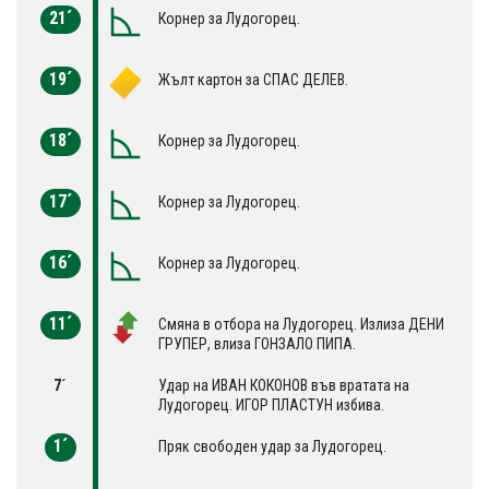
21´
Корнер за Лудогорец.
19´
Жълт картон за СПАС ДЕЛЕВ.
18´
Корнер за Лудогорец.
17´
Корнер за Лудогорец.
16´
Корнер за Лудогорец.
11´
Смяна в отбора на Лудогорец. Излиза ДЕНИ
ГРУПЕР, влиза ГОНЗАЛО ПИПА.
7´
Удар на ИВАН КОКОНОВ във вратата на
Лудогорец. ИГОР ПЛАСТУН избива.
1´
Пряк свободен удар за Лудогорец.