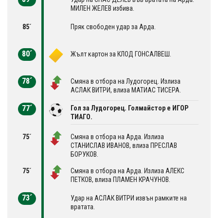
МИЛЕН ЖЕЛЕВ избива.
85´
Пряк свободен удар за Арда.
80´
Жълт картон за КЛОД ГОНСАЛВЕШ.
78´
Смяна в отбора на Лудогорец. Излиза
АСЛАК ВИТРИ, влиза МАТИАС ТИСЕРА.
77´
Гол за Лудогорец. Голмайстор е ИГОР
ТИАГО.
75´
Смяна в отбора на Арда. Излиза
СТАНИСЛАВ ИВАНОВ, влиза ПРЕСЛАВ
БОРУКОВ.
75´
Смяна в отбора на Арда. Излиза АЛЕКС
ПЕТКОВ, влиза ПЛАМЕН КРАЧУНОВ.
73´
Удар на АСЛАК ВИТРИ извън рамките на
вратата.