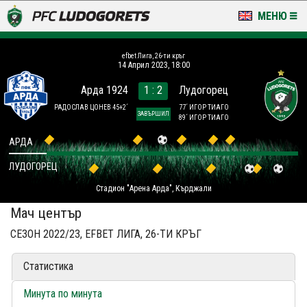
МЕНЮ
НОВИНИ & ГАЛЕРИИ
efbet Лига, 26-ти кръг
14 Април 2023, 18:00
LUDOGORETS TV
Арда 1924
1 : 2
Лудогорец
НА ТЕРЕНА
РАДОСЛАВ ЦОНЕВ 45+2´
77´ ИГОР ТИАГО
ЗАВЪРШИЛ
89´ ИГОР ТИАГО
СТАДИОН & БАЗИ
АРДА
ЛУДОГОРЕЦ
КЛУБ
Стадион "Арена Арда", Кърджали
ЗА ФЕНОВЕ
Мач център
СЕЗОН 2022/23, EFBET ЛИГА, 26-ТИ КРЪГ
Статистика
Минута по минута