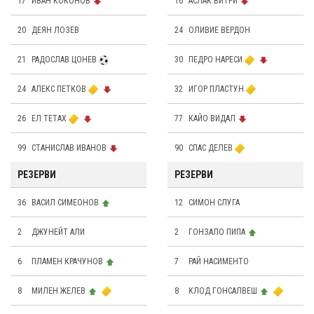
17
ИВАН КОКОНОВ
16
АСЛАК ВИТРИ
20
ДЕЯН ЛОЗЕВ
24
OЛИВИЕ ВЕРДОН
21
РАДОСЛАВ ЦОНЕВ
30
ПЕДРО НАРЕСИ
24
АЛЕКС ПЕТКОВ
32
ИГОР ПЛАСТУН
26
ЕЛ ТЕТАХ
77
КАЙО ВИДАЛ
99
СТАНИСЛАВ ИВАНОВ
90
СПАС ДЕЛЕВ
РЕЗЕРВИ
РЕЗЕРВИ
36
ВАСИЛ СИМЕОНОВ
12
СИМОН СЛУГА
2
ДЖУНЕЙТ АЛИ
2
ГОНЗАЛО ПИПА
6
ПЛАМЕН КРАЧУНОВ
7
РАЙ НАСИМЕНТО
8
МИЛЕН ЖЕЛЕВ
8
КЛОД ГОНСАЛВЕШ