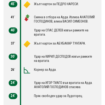
45´
Жълт картон за ПЕДРО НАРЕСИ.
41´
Смяна в отбора на Арда. Излиза АНАТОЛИЙ
ГОСПОДИНОВ, влиза ВАСИЛ СИМЕОНОВ.
40´
Удар на СПАС ДЕЛЕВ извън рамките на
вратата.
37´
Жълт картон за АБУБАКАР ТУНГАРА.
30´
Удар на КИРИЛ ДЕСПОДОВ извън рамките
на вратата.
26´
Корнер за Арда.
24´
Удар на ИГОР ТИАГО във вратата на Арда.
АНАТОЛИЙ ГОСПОДИНОВ спасява.
24´
Пряк свободен удар за Лудогорец.