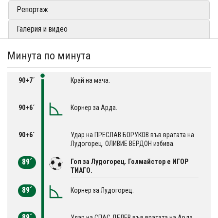
Репортаж
Галерия и видео
Минута по минута
90+7´
Край на мача.
90+6´
Корнер за Арда.
90+6´
Удар на ПРЕСЛАВ БОРУКОВ във вратата на
Лудогорец. OЛИВИЕ ВЕРДОН избива.
89´
Гол за Лудогорец. Голмайстор е ИГОР
ТИАГО.
89´
Корнер за Лудогорец.
89´
Удар на СПАС ДЕЛЕВ във вратата на Арда.