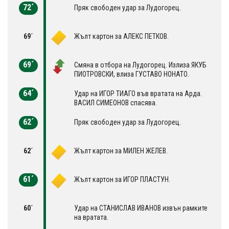
72´
Пряк свободен удар за Лудогорец.
69´
Жълт картон за АЛЕКС ПЕТКОВ.
69´
Смяна в отбора на Лудогорец. Излиза ЯКУБ
ПИОТРОВСКИ, влиза ГУСТАВО НОНАТО.
64´
Удар на ИГОР ТИАГО във вратата на Арда.
ВАСИЛ СИМЕОНОВ спасява.
62´
Пряк свободен удар за Лудогорец.
62´
Жълт картон за МИЛЕН ЖЕЛЕВ.
61´
Жълт картон за ИГОР ПЛАСТУН.
60´
Удар на СТАНИСЛАВ ИВАНОВ извън рамките
на вратата.