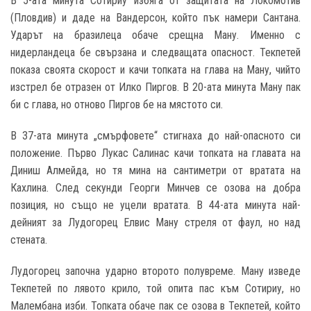
В 5-ата минута Сотириу избяга от защитата на Локомотив
(Пловдив) и даде на Вандерсон, който пък намери Сантана.
Ударът на бразилеца обаче срещна Ману. Именно с
нидерландеца бе свързана и следващата опасност. Текпетей
показа своята скорост и качи топката на глава на Ману, чийто
изстрел бе отразен от Илко Пиргов. В 20-ата минута Ману пак
би с глава, но отново Пиргов бе на мястото си.
В 37-ата минута „смърфовете“ стигнаха до най-опасното си
положение. Първо Лукас Салинас качи топката на главата на
Диниш Алмейда, но тя мина на сантиметри от вратата на
Кахлина. След секунди Георги Минчев се озова на добра
позиция, но също не уцели вратата. В 44-ата минута най-
дейният за Лудогорец Елвис Ману стреля от фаул, но над
стената.
Лудогорец започна ударно второто полувреме. Ману изведе
Текпетей по лявото крило, той опита пас към Сотириу, но
Малембана изби. Топката обаче пак се озова в Текпетей, който