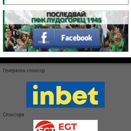
Генерален спонсор
Спонсори