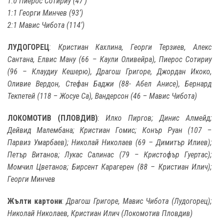
1:0 Пиерос Сотириу (47‘)
1:1 Георги Минчев (93‘)
2:1 Мавис Чибота (114‘)
ЛУДОГОРЕЦ
:
Кристиан Кахлина, Георги Терзиев, Алекс
Сантана, Елвис Ману (66 – Каули Оливейра), Пиерос Сотириу
(96 – Клаудиу Кешерю), Драгош Григоре, Джордан Икоко,
Oливие Вердон, Стефан Баджи (88- Абел Анисе), Бернард
Текпетей (118 – Жосуе Са), Вандерсон (46 – Мавис Чибота)
ЛОКОМОТИВ (ПЛОВДИВ)
:
Илко Пиргов; Динис Алмейд;
Дейвид Малембана; Кристиан Гомис; Конър Руан (107 –
Парвиз Умарбаев); Николай Николаев (69 – Димитър Илиев);
Петър Витанов; Лукас Салинас (79 – Кристофър Гуертас);
Момчил Цветанов; Бирсент Карагерен (88 – Кристиан Илич);
Георги Минчев
Жълти картони
:
Драгош Григоре, Мавис Чибота (Лудогорец);
Николай Николаев, Кристиан Илич (Локомотив Пловдив)