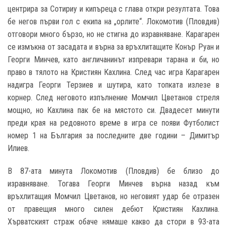
центрира за Сотириу и кипъреца с глава откри резултата. Това
бе негов първи гол с екипа на „орлите“. Локомотив (Пловдив)
отговори много бързо, но не стигна до изравняване. Карагарен
се измъкна от засадата и върна за връхлитащите Конър Руан и
Георги Минчев, като англичанинът изпревари тарана и би, но
право в тялото на Кристиян Кахлина. След час игра Карагарен
надигра Георги Терзиев и шутира, като топката излезе в
корнер. След неговото изпълнение Момчил Цветанов стреля
мощно, но Кахлина пак бе на мястото си. Двадесет минути
преди края на редовното време в игра се появи Футболист
номер 1 на България за последните две години – Димитър
Илиев.
В 87-ата минута Локомотив (Пловдив) бе близо до
изравняване. Тогава Георги Минчев върна назад към
връхлитащия Момчил Цветанов, но неговият удар бе отразен
от правещия много силен дебют Кристиян Кахлина.
Хърватският страж обаче нямаше какво да стори в 93-ата