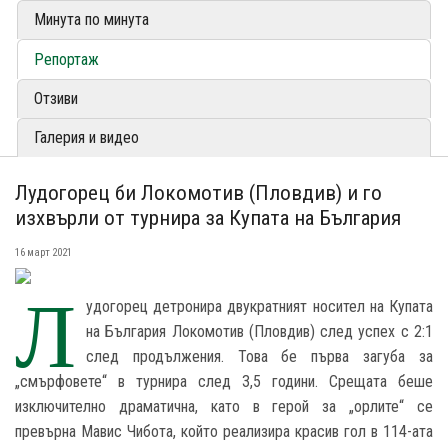
Минута по минута
Репортаж
Отзиви
Галерия и видео
Лудогорец би Локомотив (Пловдив) и го
изхвърли от турнира за Купата на България
16 март 2021
Л
удогорец детронира двукратният носител на Купата
на България Локомотив (Пловдив) след успех с 2:1
след продължения. Това бе първа загуба за
„смърфовете“ в турнира след 3,5 години. Срещата беше
изключително драматична, като в герой за „орлите“ се
превърна Мавис Чибота, който реализира красив гол в 114-ата