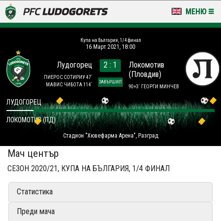
МЕНЮ
НОВИНИ & ГАЛЕРИИ
Купа на България, 1/4 финал
16 Март 2021, 18:00
LUDOGORETS TV
Лудогорец
2 : 1
Локомотив
(Пловдив)
НА ТЕРЕНА
ПИЕРОС СОТИРИУ 47´
ЗАВЪРШИЛ
МАВИС ЧИБОТА 114´
90+3´ ГЕОРГИ МИНЧЕВ
СТАДИОН & БАЗИ
ЛУДОГОРЕЦ
ЛОКОМОТИВ (ПД)
КЛУБ
Стадион "Хювефарма Арена", Разград
ЗА ФЕНОВЕ
Мач център
СЕЗОН 2020/21, КУПА НА БЪЛГАРИЯ, 1/4 ФИНАЛ
Статистика
Преди мача