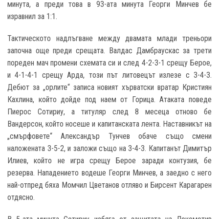
минута, а преди това в 93-ата минута Георги Минчев бе
изравнил за 1:1.
Тактическото надлъгване между двамата млади треньори
започна още преди срещата. Валдас Дамбраускас за трети
пореден мач промени схемата си и след 4-2-3-1 срещу Берое,
и 4-1-4-1 срещу Арда, този път литовецът излезе с 3-4-3.
Дебют за „орлите“ записа новият хърватски вратар Кристиян
Кахлина, който дойде под наем от Горица. Атаката поведе
Пиерос Сотириу, а титуляр след 8 месеца отново бе
Вандерсон, който носеше и капитанската лента. Наставникът на
„смърфовете“ Александър Тунчев обаче също смени
наложената 3-5-2, и заложи също на 3-4-3. Капитанът Димитър
Илиев, който не игра срещу Берое заради контузия, бе
резерва. Нападението водеше Георги Минчев, а заедно с него
най-отпред бяха Момчил Цветанов отляво и Бирсент Карагарен
отдясно.