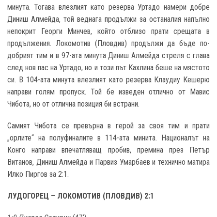
минута. Тогава влезлият като резерва Уртадо намери добре
Диниш Алмейда, той веднага продължи за останалия напълно
непокрит Георги Минчев, който отблизо прати срещата в
продължения. Локомотив (Пловдив) продължи да бъде по-
добрият тим и в 97-ата минута Диниш Алмейда стреля с глава
след нов пас на Уртадо, но и този път Кахлина беше на мястото
си. В 104-ата минута влезлият като резерва Клаудиу Кешерю
направи голям пропуск. Той бе изведен отлично от Мавис
Чибота, но от отлична позиция би встрани.
Самият Чибота се превърна в герой за своя тим и прати
„орлите“ на полуфиналите в 114-ата минита. Националът на
Конго направи впечатляващ пробив, премина през Петър
Витанов, Диниш Алмейда и Парвиз Умарбаев и технично матира
Илко Пиргов за 2:1.
ЛУДОГОРЕЦ – ЛОКОМОТИВ (ПЛОВДИВ) 2:1