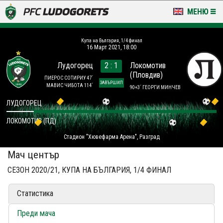
МЕНЮ
НОВИНИ & ГАЛЕРИИ
Купа на България, 1/4 финал
16 Март 2021, 18:00
LUDOGORETS TV
Лудогорец
2 : 1
Локомотив
(Пловдив)
НА ТЕРЕНА
ПИЕРОС СОТИРИУ 47´
ЗАВЪРШИЛ
МАВИС ЧИБОТА 114´
90+3´ ГЕОРГИ МИНЧЕВ
СТАДИОН & БАЗИ
ЛУДОГОРЕЦ
ЛОКОМОТИВ (ПД)
КЛУБ
Стадион "Хювефарма Арена", Разград
ЗА ФЕНОВЕ
Мач център
СЕЗОН 2020/21, КУПА НА БЪЛГАРИЯ, 1/4 ФИНАЛ
Статистика
Преди мача