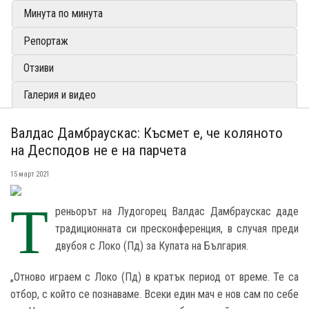
Минута по минута
Репортаж
Отзиви
Галерия и видео
Валдас Дамбраускас: Късмет е, че коляното
на Десподов не е на парчета
15 март 2021
Т
реньорът на Лудогорец Валдас Дамбраускас даде
традиционната си пресконференция, в случая преди
двубоя с Локо (Пд) за Купата на България.
„Отново играем с Локо (Пд) в кратък период от време. Те са
отбор, с който се познаваме. Всеки един мач е нов сам по себе