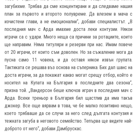
загубихме. Трябва да сме концентирани и да следваме нашия
план за първото и второто полувреме. Да влезем в мача с
изчистени глави, а не емоционални“, добави специалистът. „В
последния мач с Арда имахме доста леки контузии. Някои
играчи са с удари. Много неща са причини за ротациите, които
ще направим. Няма титуляри и резерви при нас. Имам повече
от 20 играчи, от които съм доволен. Но за съжаление мога да
пусна само 11 човека, и да оставя някои извън групата.
Тактиката се решава въз основа на съперника. Бих дал шанс на
доста играчи, за да покажат какво могат срещу отбор, който е
носител на Купата на България в последните два сезона“,
призна той. „Вандерсон беше ключов играч в последния мач с
Арда. Всеки треньор в България бил щастлив да има такъв
джокер. Все още вярвам в това, че бе малко позитивно нещо,
което трябваше да се случи за него след дългата контузия и
тежката загуба в неговото семейство. Тепърва ще видите най-
доброто от него“, добави Дамбрускас.