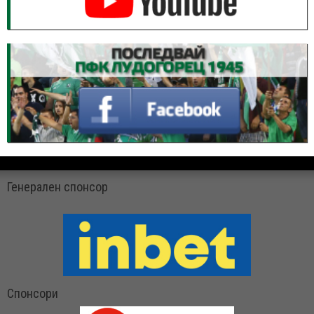
Генерален спонсор
Спонсори