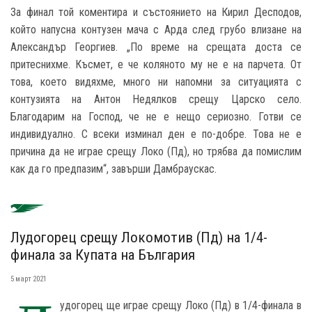
За финал той коментира и състоянието на Кирил Десподов,
който напусна контузен мача с Арда след грубо влизане на
Александър Георгиев. „По време на срещата доста се
притеснихме. Късмет, е че коляното му не е на парчета. От
това, което видяхме, много ни напомни за ситуацията с
контузията на Антон Недялков срещу Царско село.
Благодарим на Господ, че не е нещо сериозно. Готви се
индивидуално. С всеки изминал ден е по-добре. Това не е
причина да не играе срещу Локо (Пд), но трябва да помислим
как да го предпазим“, завърши Дамбраускас.
Лудогорец срещу Локомотив (Пд) на 1/4-
финала за Купата на България
5 март 2021
удогорец ще играе срещу Локо (Пд) в 1/4-финала в