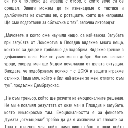
си. Но е по-лесно да играеш с отбор, с който вече си се
срещал. Винаги можем да ги изненадаме с тактика и
дълбочината на състава ни, с ротациите, които ще направим.
Ще сме подготвени за сблъсъка с тях“, започна литовецът.
„Мачовете, в които сме научили нещо, са най-важни. Загубата
при загубата от Локомотив в Пловдив видяхме много неща,
които не са добре и трябваше да подобрим. Видяхме грешки в
дефанзивен план. Ние се учим много добре. Взехме нашите
уроци, според мен ще бъдем печеливши от цялата ситуация.
Виждате, че подобряваме всичко – с ЦСКА в защита играхме
отлично. Няма мач, който е бил най-важен за мен, откакто съм
тук“, продължи Дамбраускас.
„Не съм треньор, който ще разчита на емоционалните решения.
Не ми е повлиял резултата от онзи мач в Пловдив и загубата,
която инкасирахме там. Емоционалността е за феновете.
Думата „отмъщение“ трябва да да я изключим от главите си.
Това е отделен мач, който няма нищо общо с онзи, който