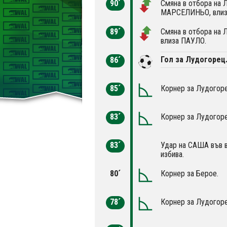
90´
Смяна в отбора на 
МАРСЕЛИНЬО, вли
89´
Смяна в отбора на
влиза ПАУЛО.
Гол за Лудогорец
86´
85´
Корнер за Лудогоре
83´
Корнер за Лудогоре
83´
Удар на САША във 
избива.
80´
Корнер за Берое.
78´
Корнер за Лудогоре