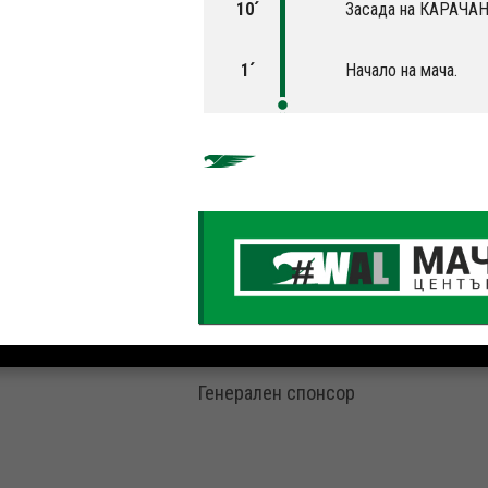
10´
Засада на КАРАЧА
1´
Начало на мача.
Генерален спонсор