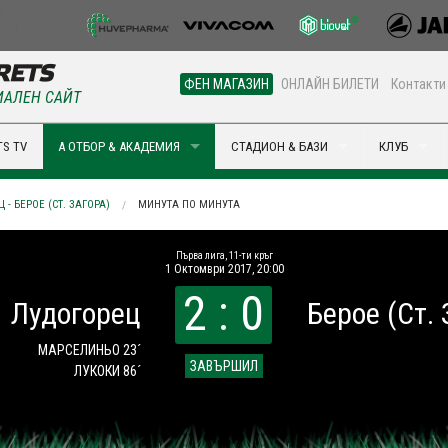
ФЕН МАГАЗИН
ОНЛАЙН БИЛЕТИ
Контакти
АЛЕН САЙТ
S TV
А ОТБОР & АКАДЕМИЯ
СТАДИОН & БАЗИ
КЛУБ
 - БЕРОЕ (СТ. ЗАГОРА)
МИНУТА ПО МИНУТА
Първа лига, 11-ти кръг
1 Октомври 2017, 20:00
2 : 0
Лудогорец
Берое (Ст. 
МАРСЕЛИНЬО 23´
ЗАВЪРШИЛ
ЛУКОКИ 86´