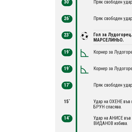
30´
Пряк свободен удар
26´
Пряк свободен удар
Гол за Лудогорец
23´
МАРСЕЛИНЬО.
19´
Корнер за Лудогоре
19´
Корнер за Лудогоре
17´
Пряк свободен удар
15´
Удар на ОХЕНЕ във 
БРУН спасява.
14´
Удар на АНИСЕ във 
ВИДАНОВ избива.