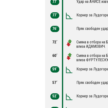
77´
Удар на АНИСЕ извъ
77´
Корнер за Лудогоре
76´
Пряк свободен удар
72´
Смяна в отбора на 
влиза АДАМОВИЧ.
60´
Смяна в отбора на 
влиза ФУРТУЛЕСКУ
59´
Корнер за Лудогоре
57´
Пряк свободен удар
52´
Корнер за Лудогоре