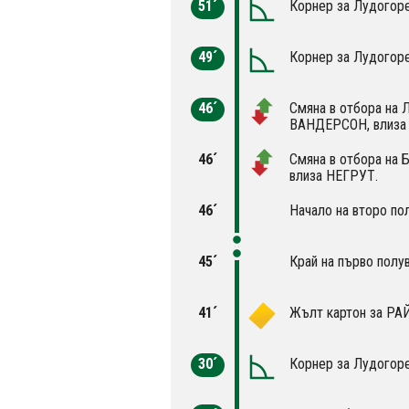
51´
Корнер за Лудогоре
49´
Корнер за Лудогоре
46´
Смяна в отбора на 
ВАНДЕРСОН, влиза
46´
Смяна в отбора на
влиза НЕГРУТ.
46´
Начало на второ по
45´
Край на първо полу
41´
Жълт картон за РА
30´
Корнер за Лудогоре