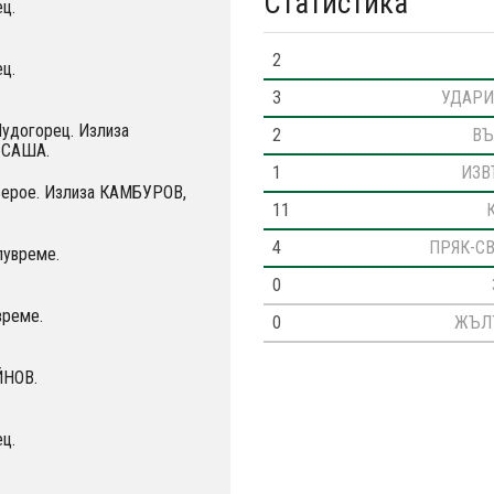
Статистика
ц.
2
ц.
3
УДАРИ
Лудогорец. Излиза
2
ВЪ
 САША.
1
ИЗВ
 Берое. Излиза КАМБУРОВ,
11
4
ПРЯК-С
лувреме.
0
време.
0
ЖЪЛ
ЙНОВ.
ц.