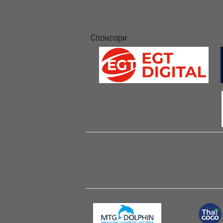
Спонсори