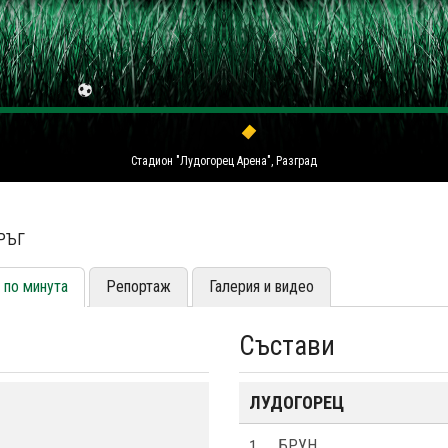
Стадион "Лудогорец Арена", Разград
КРЪГ
 по минута
Репортаж
Галерия и видео
Състави
ЛУДОГОРЕЦ
1
БРУН