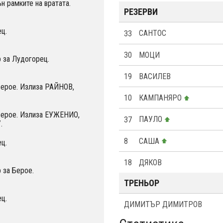
н рамките на вратата.
РЕЗЕРВИ
ц.
33
САНТОС
30
МОЦИ
 за Лудогорец.
19
ВАСИЛЕВ
Берое. Излиза РАЙНОВ,
10
КАМПАНЯРО
Берое. Излиза ЕУЖЕНИО,
37
ПАУЛО
.
8
САША
ц.
18
ДЯКОВ
 за Берое.
ТРЕНЬОР
ц.
ДИМИТЪР ДИМИТРОВ