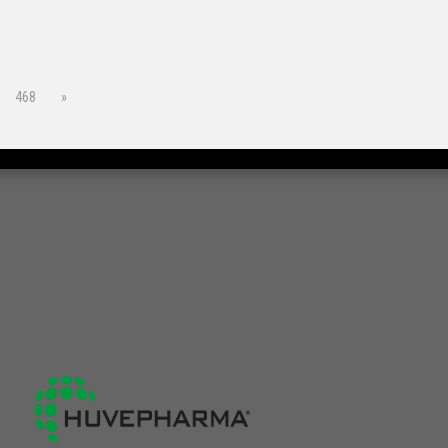
468
»