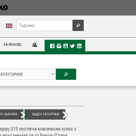
ЗА ФЕНОВЕ
ТО ГАЛЕРИЯ
ВИДЕО РЕПОРТАЖ
орец U15 постигна класически успех с
ад връстниците си от Берое (Стара