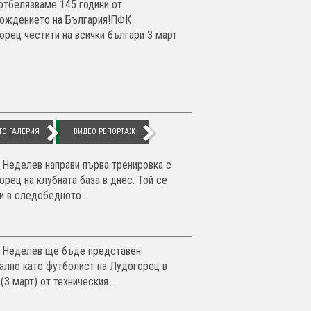
отбелязваме 145 години от
ождението на България!ПФК
орец честити на всички българи 3 март
ТО ГАЛЕРИЯ
ВИДЕО РЕПОРТАЖ
 Неделев направи първа тренировка с
орец на клубната база в днес. Той се
и в следобедното...
 Неделев ще бъде представен
ално като футболист на Лудогорец в
(3 март) от техническия...