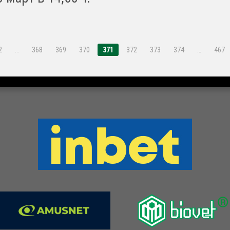
2
…
368
369
370
371
372
373
374
…
467