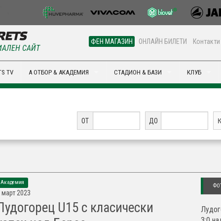
ФЕН МАГАЗИН
ОНЛАЙН БИЛЕТИ
Контакти
АЛЕН САЙТ
S TV
А ОТБОР & АКАДЕМИЯ
СТАДИОН & БАЗИ
КЛУБ
ОТ
ДО
Академия
ФО
 март 2023
Лудогорец U15 с класически
Лудог
3:0 н