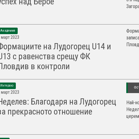
успех над Берое
Загора
Форма
Академия
 март 2023
запис
Пловди
Формациите на Лудогорец U14 и
U13 с равенства срещу ФК
Пловдив в контроли
Интервю
ФО
 март 2023
Неделев: Благодаря на Лудогорец
Най-н
Недел
за прекрасното отношение
церем