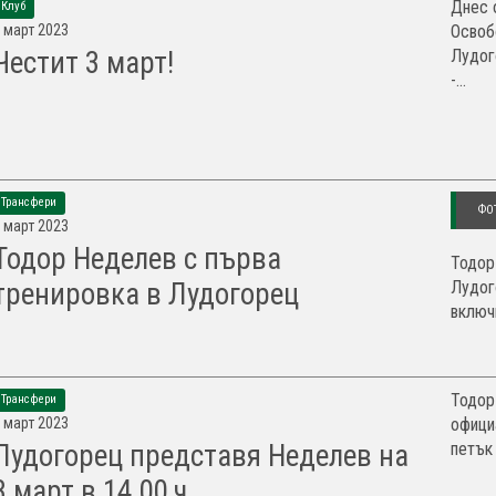
Днес 
Клуб
 март 2023
Освоб
Лудог
Честит 3 март!
-...
Трансфери
ФО
 март 2023
Тодор Неделев с първа
Тодор
Лудог
тренировка в Лудогорец
включ
Тодор
Трансфери
 март 2023
офици
петък 
Лудогорец представя Неделев на
3 март в 14,00 ч.