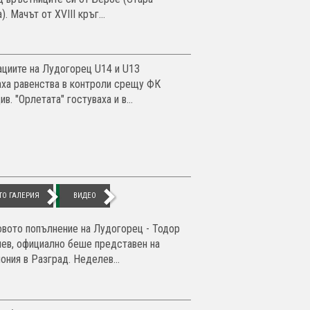
). Мачът от XVIII кръг...
циите на Лудогорец U14 и U13
аха равенства в контроли срещу ФК
в. "Орлетата" гостуваха и в...
ТО ГАЛЕРИЯ
ВИДЕО
овото попълнение на Лудогорец - Тодор
ев, официално беше представен на
ония в Разград. Неделев...