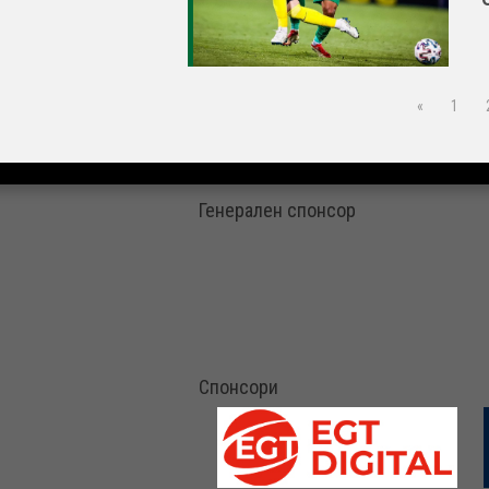
«
1
Генерален спонсор
Спонсори