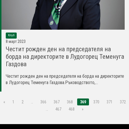
Клуб
8 март 2023
Честит рожден ден на председателя на
борда на директорите в Лудогорец Теменуга
Газдова
Честит рожден ден на председателя на борда на директорите
в Лудогорец Теменуга Газдова.Ръководството,...
«
1
2
…
366
367
368
369
370
371
372
…
467
468
»