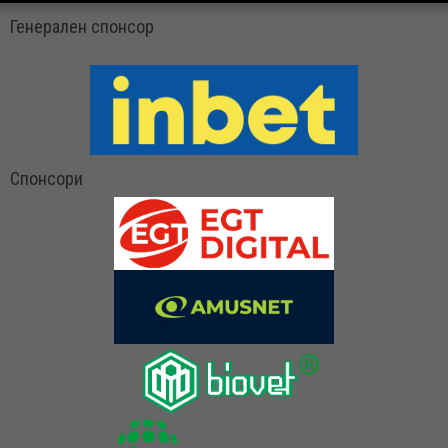
Генерален спонсор
Спонсори