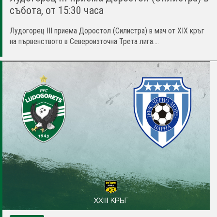
събота, от 15:30 часа
Лудогорец III приема Доростол (Силистра) в мач от XIX кръг
на първенството в Североизточна Трета лига....