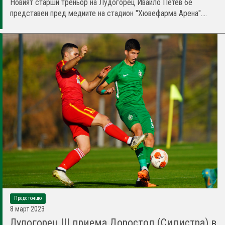
Новият старши треньор на Лудогорец Ивайло Петев бе
представен пред медиите на стадион "Хювефарма Арена"....
Предстоящо
8 март 2023
Лудогорец III приема Доростол (Силистра) в