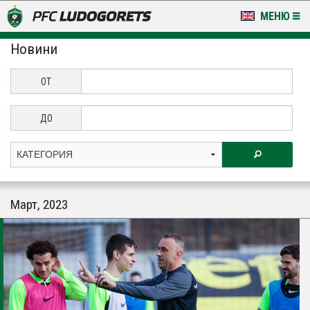
МЕНЮ
Новини
НОВИНИ & ГАЛЕРИИ
LUDOGORETS TV
ОТ
НА ТЕРЕНА
ДО
СТАДИОН & БАЗИ
КЛУБ
Март, 2023
ЗА ФЕНОВЕ