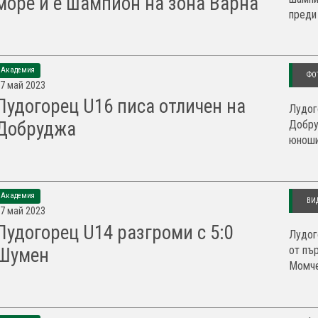
море и е шампион на зона Варна
преди 
Академия
ФО
7 май 2023
Лудогорец U16 писа отличен на
Лудог
Добру
Добруджа
юноши
Академия
ВИ
7 май 2023
Лудогорец U14 разгроми с 5:0
Лудог
от пъ
Шумен
Момче