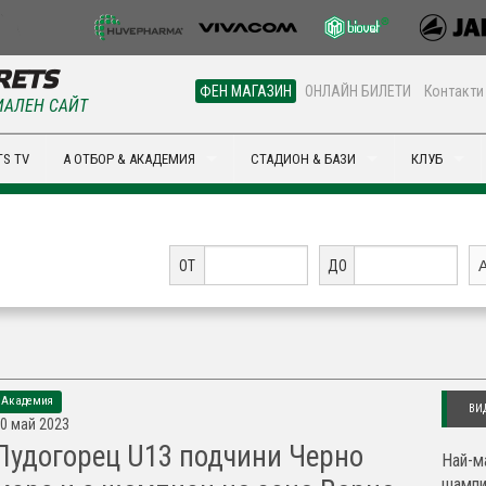
ФЕН МАГАЗИН
ОНЛАЙН БИЛЕТИ
Контакти
АЛЕН САЙТ
S TV
А ОТБОР & АКАДЕМИЯ
СТАДИОН & БАЗИ
КЛУБ
ОТ
ДО
Академия
ВИ
0 май 2023
Лудогорец U13 подчини Черно
Най-м
шампи