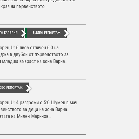
края на първенството....
ТО ГАЛЕРИЯ
ВИДЕО РЕПОРТАЖ
орец U16 писа отличен 6:0 на
джа в двубой от първенството за
 младша възраст на зона Варна....
ДЕО РЕПОРТАЖ
орец U14 разгроми с 5:0 Шумен в мач
рвенството за деца на зона Варна.
тата на Милен Маринов...