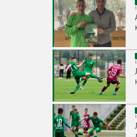
1
1
1