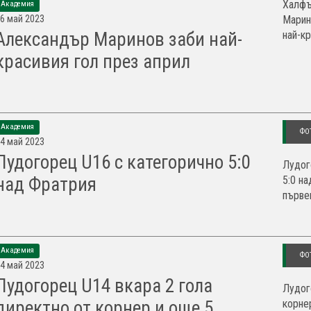
Халфъ
Академия
6 май 2023
Марин
най-кр
Александър Маринов заби най-
красивия гол през април
Академия
ФО
4 май 2023
Лудогорец U16 с категорично 5:0
Лудог
5:0 н
над Фратрия
първе
Академия
ФО
4 май 2023
Лудогорец U14 вкара 2 гола
Лудог
корне
директно от корнер и още 5