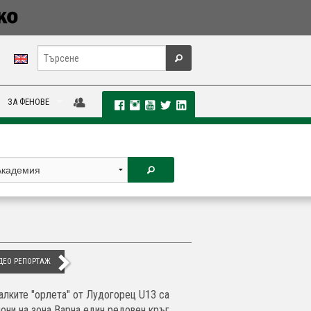
ЗА ФЕНОВЕ
ДЕО РЕПОРТАЖ
алките "орлета" от Лудогорец U13 са
они на зона Варна един редовен кръг