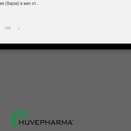
я (Варна) в мач от...
190
»