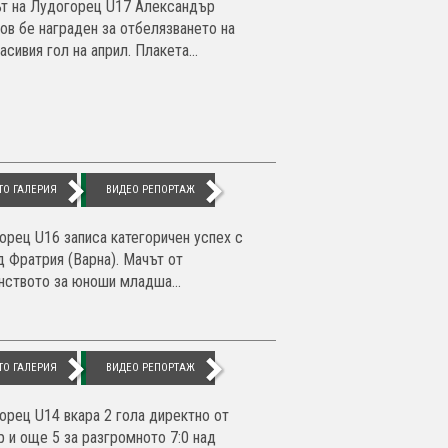
т на Лудогорец U17 Александър
ов бе награден за отбелязването на
асивия гол на април. Плакета...
ТО ГАЛЕРИЯ
ВИДЕО РЕПОРТАЖ
орец U16 записа категоричен успех с
ад Фратрия (Варна). Мачът от
нството за юноши младша...
ТО ГАЛЕРИЯ
ВИДЕО РЕПОРТАЖ
орец U14 вкара 2 гола директно от
р и още 5 за разгромното 7:0 над