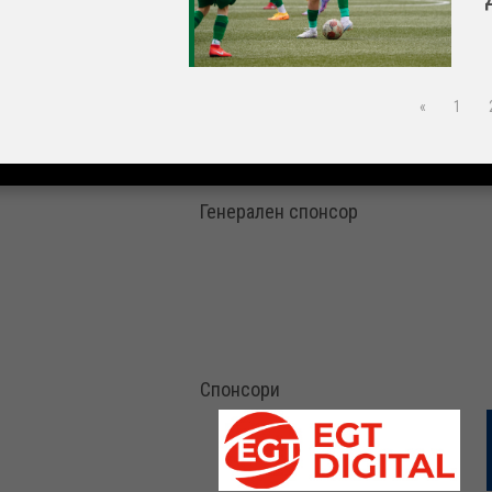
«
1
Генерален спонсор
Спонсори