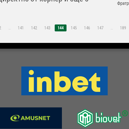
Фратри
2
…
141
142
143
144
145
146
147
…
189