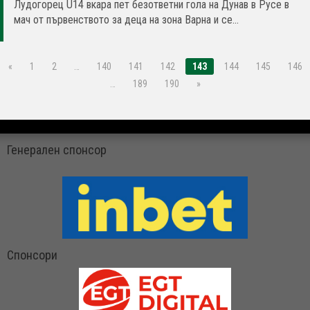
Лудогорец U14 вкара пет безответни гола на Дунав в Русе в
мач от първенството за деца на зона Варна и се...
«
1
2
…
140
141
142
143
144
145
146
…
189
190
»
Генерален спонсор
Спонсори