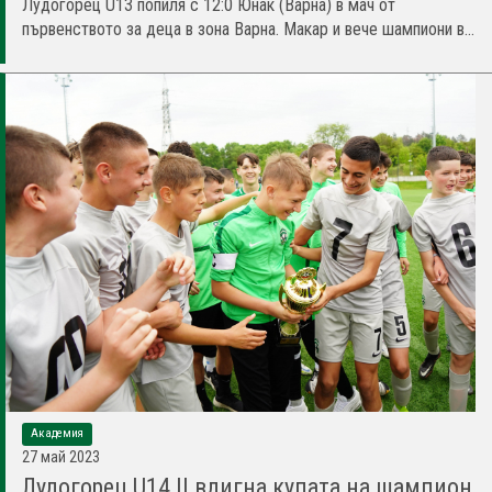
Лудогорец U13 попиля с 12:0 Юнак (Варна) в мач от
първенството за деца в зона Варна. Макар и вече шампиони в...
Академия
27 май 2023
Лудогорец U14 II вдигна купата на шампион