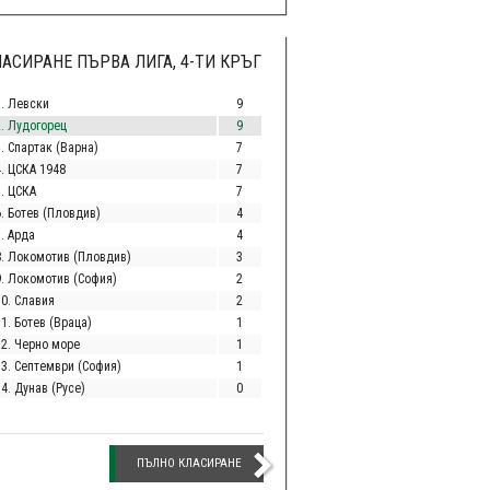
АСИРАНЕ ПЪРВА ЛИГА, 4-ТИ КРЪГ
1. Левски
9
2. Лудогорец
9
. Спартак (Варна)
7
4. ЦСКА 1948
7
5. ЦСКА
7
6. Ботев (Пловдив)
4
. Арда
4
8. Локомотив (Пловдив)
3
9. Локомотив (София)
2
10. Славия
2
1. Ботев (Враца)
1
12. Черно море
1
13. Септември (София)
1
4. Дунав (Русе)
0
ПЪЛНО КЛАСИРАНЕ