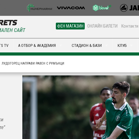
ФЕН МАГАЗИН
ОНЛАЙН БИЛЕТИ
Контакти
АЛЕН САЙТ
S TV
А ОТБОР & АКАДЕМИЯ
СТАДИОН & БАЗИ
КЛУБ
ЛУДОГОРЕЦ НАПРАВИ РАВЕН С РУМЪНЦИ
си
те”