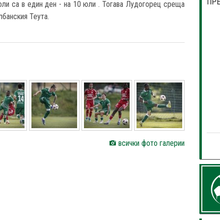
ПР
и са в един ден - на 10 юли . Тогава Лудогорец среща
лбанския Теута.
всички фото галерии