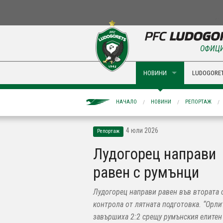
ОФИЦИ
НОВИНИ
LUDOGORET
НАЧАЛО
НОВИНИ
РЕПОРТАЖ
4 юли 2026
Репортаж
Лудогорец направи
равен с румънци
Лудогорец направи равен във втората 
контрола от лятната подготовка. “Орли
завършиха 2:2 срещу румънския елитен