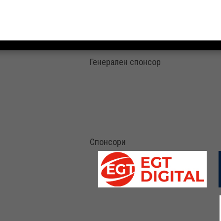
Генерален спонсор
Спонсори