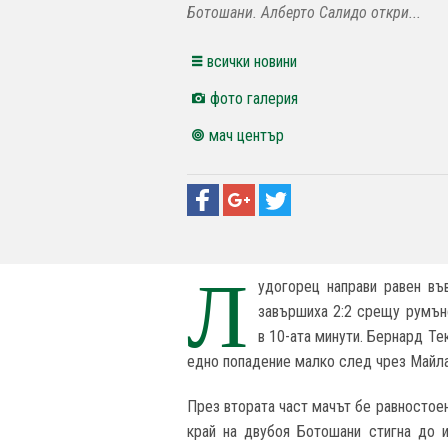
Ботошани. Алберто Салидо откри...
всички новини
фото галерия
мач център
Л
удогорец направи равен във
завършиха 2:2 срещу румън
в 10-ата минути. Бернард Те
едно попадение малко след чрез Майла
През втората част мачът бе равностоен
край на двубоя Ботошани стигна до 