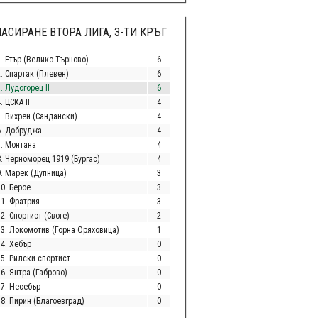
АСИРАНЕ ВТОРА ЛИГА, 3-ТИ КРЪГ
1. Етър (Велико Търново)
6
2. Спартак (Плевен)
6
. Лудогорец II
6
. ЦСКА II
4
5. Вихрен (Сандански)
4
6. Добруджа
4
7. Монтана
4
8. Черноморец 1919 (Бургас)
4
9. Марек (Дупница)
3
10. Берое
3
11. Фратрия
3
2. Спортист (Своге)
2
13. Локомотив (Горна Оряховица)
1
14. Хебър
0
15. Рилски спортист
0
6. Янтра (Габрово)
0
17. Несебър
0
18. Пирин (Благоевград)
0