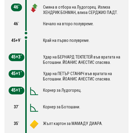
46´
Смяна в отбора на Лудогорец. Излиза
ХЕНДРИК БОНМАН, влиза СЕРДЖИО ПАДТ.
46´
Начало на второ полувреме.
45+9´
Край на първо полувреме.
45+3´
Удар на БЕРНАРД ТЕКПЕТЕЙ във вратата на
Ботошани. ЙОАНИС АНЕСТИС спасява.
45+1´
Удар на ПЕТЪР СТАНИЧ във вратата на
Ботошани. ЙОАНИС АНЕСТИС спасява.
45+1´
Корнер за Лудогорец.
37´
Корнер за Ботошани.
35´
Жълт картон за МАМАДУ ДИАРА.