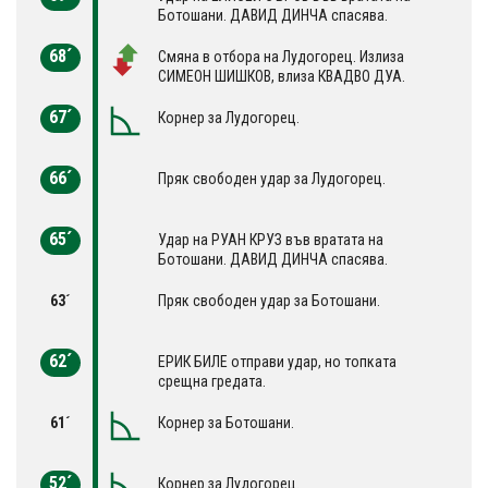
Ботошани. ДАВИД ДИНЧА спасява.
68´
Смяна в отбора на Лудогорец. Излиза
СИМЕОН ШИШКОВ, влиза КВАДВО ДУА.
67´
Корнер за Лудогорец.
66´
Пряк свободен удар за Лудогорец.
65´
Удар на РУАН КРУЗ във вратата на
Ботошани. ДАВИД ДИНЧА спасява.
63´
Пряк свободен удар за Ботошани.
62´
ЕРИК БИЛЕ отправи удар, но топката
срещна гредата.
61´
Корнер за Ботошани.
52´
Корнер за Лудогорец.