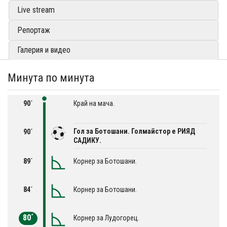
Live stream
Репортаж
Галерия и видео
Минута по минута
90´
Край на мача.
Гол за Ботошани. Голмайстор е РИЯД
90´
САДИКУ.
89´
Корнер за Ботошани.
84´
Корнер за Ботошани.
80´
Корнер за Лудогорец.