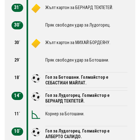
31´
Жълт картон за БЕРНАРД ТЕКПЕТЕЙ.
30´
Пряк свободен удар за Лудогорец.
30´
Жълт картон за МИХАЙ БОРДЕЯНУ.
29´
Пряк свободен удар за Ботошани.
Гол за Ботошани. Голмайстор е
18´
СЕБАСТИАН МАЙЛАТ.
14´
Гол за Лудогорец. Голмайстор е
БЕРНАРД ТЕКПЕТЕЙ.
11´
Корнер за Ботошани.
10´
Гол за Лудогорец. Голмайстор е
АЛБЕРТО САЛИДО.