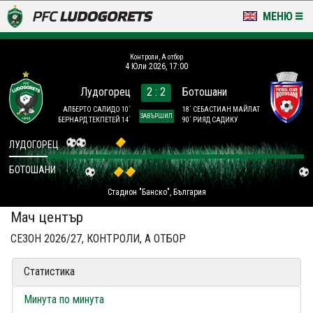
МЕНЮ
НОВИНИ & ГАЛЕРИИ
Контроли, А отбор
4 Юли 2026, 17:00
LUDOGORETS TV
Лудогорец
2 : 2
Ботошани
НА ТЕРЕНА
АЛБЕРТО САЛИДО 10´
18´ СЕБАСТИАН МАЙЛАТ
ЗАВЪРШИЛ
БЕРНАРД ТЕКПЕТЕЙ 14´
90´ РИЯД САДИКУ
СТАДИОН & БАЗИ
ЛУДОГОРЕЦ
БОТОШАНИ
КЛУБ
Стадион "Банско", България
ЗА ФЕНОВЕ
Мач център
СЕЗОН 2026/27, КОНТРОЛИ, А ОТБОР
Статистика
Минута по минута