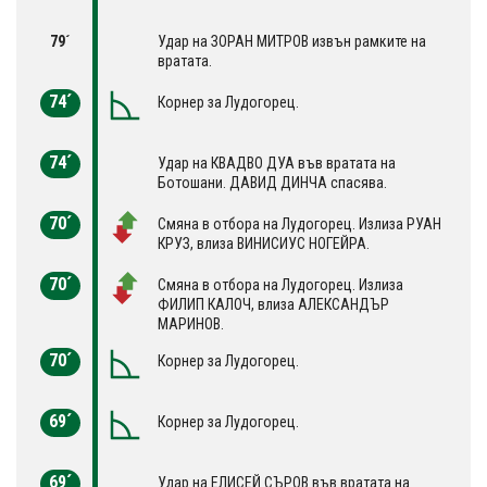
79´
Удар на ЗОРАН МИТРОВ извън рамките на
вратата.
74´
Корнер за Лудогорец.
74´
Удар на КВАДВО ДУА във вратата на
Ботошани. ДАВИД ДИНЧА спасява.
70´
Смяна в отбора на Лудогорец. Излиза РУАН
КРУЗ, влиза ВИНИСИУС НОГЕЙРА.
70´
Смяна в отбора на Лудогорец. Излиза
ФИЛИП КАЛОЧ, влиза АЛЕКСАНДЪР
МАРИНОВ.
70´
Корнер за Лудогорец.
69´
Корнер за Лудогорец.
69´
Удар на ЕЛИСЕЙ СЪРОВ във вратата на