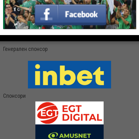
Генерален спонсор
Спонсори